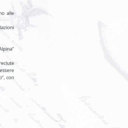
no alle
lazioni
Alpina”
reclute
 essere
o”, con