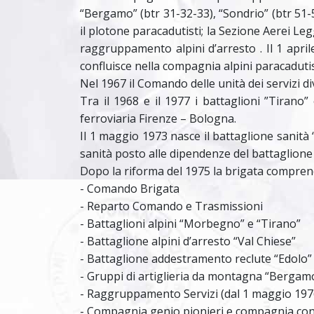
“Bergamo” (btr 31-32-33), “Sondrio” (btr 51-5
il plotone paracadutisti; la Sezione Aerei Legg
raggruppamento alpini d’arresto . Il 1 aprile
confluisce nella compagnia alpini paracadutis
Nel 1967 il Comando delle unità dei servizi
Tra il 1968 e il 1977 i battaglioni ”Tirano
ferroviaria Firenze – Bologna.
Il 1 maggio 1973 nasce il battaglione sanità
sanità posto alle dipendenze del battaglione 
Dopo la riforma del 1975 la brigata compren
- Comando Brigata
- Reparto Comando e Trasmissioni
- Battaglioni alpini “Morbegno” e “Tirano”
- Battaglione alpini d’arresto “Val Chiese”
- Battaglione addestramento reclute “Edolo”
- Gruppi di artiglieria da montagna “Bergam
- Raggruppamento Servizi (dal 1 maggio 1976
- Compagnia genio pionieri e compagnia co