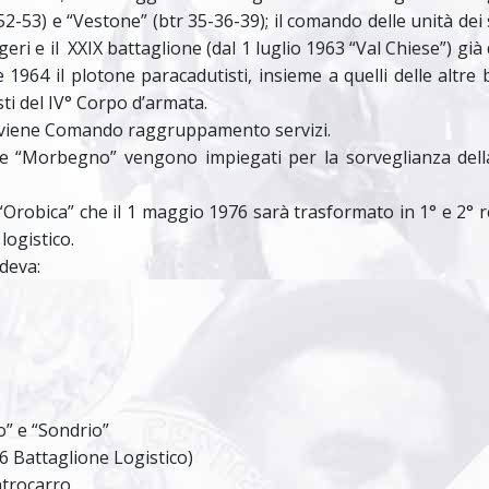
2-53) e “Vestone” (btr 35-36-39); il comando delle unità dei s
eri e il XXIX battaglione (dal 1 luglio 1963 “Val Chiese”) già 
 1964 il plotone paracadutisti, insieme a quelli delle altre 
ti del IV° Corpo d’armata.
 diviene Comando raggruppamento servizi.
” e “Morbegno” vengono impiegati per la sorveglianza dell
 “Orobica” che il 1 maggio 1976 sarà trasformato in 1° e 2° 
logistico.
deva:
o” e “Sondrio”
 Battaglione Logistico)
ntrocarro