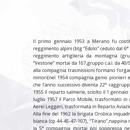
Il primo gennaio 1953 a Merano fu costitui
reggimento alpini (btg “Edolo“ ceduto dal 6° rg
reggimento artiglieria da montagna (gr
“Vestone” mortai da 107,gruppo c.a.l. da 40/5
alla compagnia trasmissioni formano l’organi
minori(nel 1954 compagnia genio pionieri e
che l’anno successivo diventa 22° raggruppa
1955 il reparto salmerie, sciolto il 1 gennai
luglio 1957 il Parco Mobile, trasformato in 
Aerei Leggeri, trasformata in Reparto Aviaz
Alla fine del 1962 la brigata Orobica inquad
bianca (cp 44-45-47-107), “Tirano”,nappina 
la 5° compagnia mortai poi soppressa nel