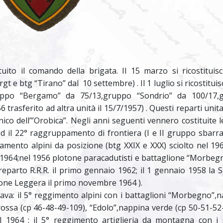
to il comando della brigata. Il 15 marzo si ricostituisc
t e btg “Tirano” dal 10 settembre) . Il 1 luglio si ricostituisc
uppo “Bergamo” da 75/13,gruppo “Sondrio” da 100/17,
6 trasferito ad altra unità il 15/7/1957) . Questi reparti uni
co dell’”Orobica”. Negli anni seguenti vennero costituite l
d il 22° raggruppamento di frontiera (I e II gruppo sbarr
mento alpini da posizione (btg XXIX e XXX) sciolto nel 196
o 1964;nel 1956 plotone paracadutisti e battaglione “Morbegno
reparto R.R.R. il primo gennaio 1962; il 1 gennaio 1958 la 
ione Leggera il primo novembre 1964 ).
rava: il 5° reggimento alpini con i battaglioni “Morbegno”,
rossa (cp 46-48-49-109), “Edolo”,nappina verde (cp 50-51-52
 1964 ; il 5° reggimento artiglieria da montagna con i 