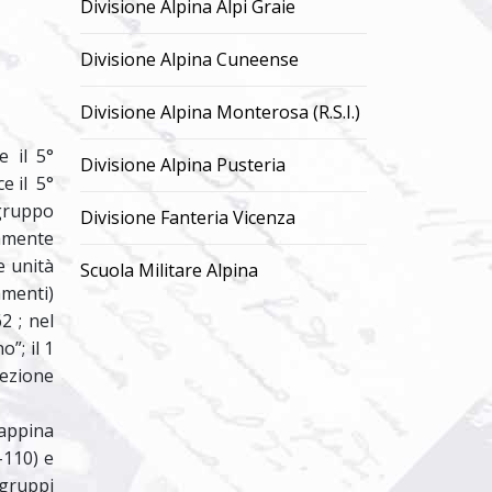
Divisione Alpina Alpi Graie
Divisione Alpina Cuneense
Divisione Alpina Monterosa (R.S.I.)
e il 5°
Divisione Alpina Pusteria
e il 5°
gruppo
Divisione Fanteria Vicenza
tamente
e unità
Scuola Militare Alpina
amenti)
2 ; nel
”; il 1
Sezione
nappina
-110) e
gruppi