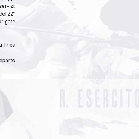
ervizi;
del 22°
brigate
a linea
reparto