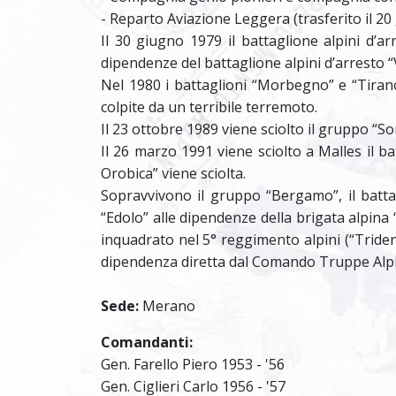
- Reparto Aviazione Leggera (trasferito il 20
Il 30 giugno 1979 il battaglione alpini d’a
dipendenze del battaglione alpini d’arresto “
Nel 1980 i battaglioni “Morbegno” e “Tirano
colpite da un terribile terremoto.
Il 23 ottobre 1989 viene sciolto il gruppo “So
Il 26 marzo 1991 viene sciolto a Malles il ba
Orobica” viene sciolta.
Sopravvivono il gruppo “Bergamo”, il batta
“Edolo” alle dipendenze della brigata alpina
inquadrato nel 5° reggimento alpini (“Trident
dipendenza diretta dal Comando Truppe Alp
Sede:
Merano
Comandanti:
Gen. Farello Piero 1953 - '56
Gen. Ciglieri Carlo 1956 - '57