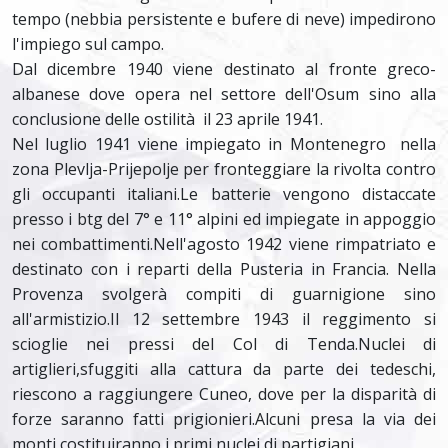
tempo (nebbia persistente e bufere di neve) impedirono
l'impiego sul campo.
Dal dicembre 1940 viene destinato al fronte greco-
albanese dove opera nel settore dell'Osum sino alla
conclusione delle ostilità il 23 aprile 1941.
Nel luglio 1941 viene impiegato in Montenegro nella
zona Plevlja-Prijepolje per fronteggiare la rivolta contro
gli occupanti italiani.Le batterie vengono distaccate
presso i btg del 7° e 11° alpini ed impiegate in appoggio
nei combattimenti.Nell'agosto 1942 viene rimpatriato e
destinato con i reparti della Pusteria in Francia. Nella
Provenza svolgerà compiti di guarnigione sino
all'armistizio.Il 12 settembre 1943 il reggimento si
scioglie nei pressi del Col di Tenda.Nuclei di
artiglieri,sfuggiti alla cattura da parte dei tedeschi,
riescono a raggiungere Cuneo, dove per la disparità di
forze saranno fatti prigionieri.Alcuni presa la via dei
monti costituiranno i primi nuclei di partigiani.