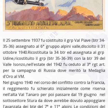
Il 25 settembre 1937 fu costituito il grp Val Piave (btr 34-
35-36) assegnato al 6° gruppo alpini valle,disciolto il 31
ottobre 1940.Ricostituita la 34 btr ed assegnata al grp
Udine,ricostituito il grp (btr 35-36-39) con la btr 39 del
Valle Isonzo,nell'estate del 1942 fu ceduto al 3° rgt art.
per la campagna di Russia dove meritò la Medaglia
d'Oro al VM.
Nel giugno 1940 nel corso del conflitto contro la Francia,
il reggimento fu schierato inizialmente come riserva
nell'alta Val Tanaro per poi passare dal 19 giugno nel
sottosettore Stura da dove avrebbe dovuto appoggiare
l'avanzata dei btg del 7° e 11° alpini. Le condizioni del