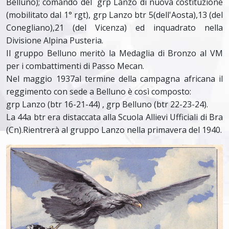
Belluno); comando del grp Lanzo di nuova costituzione
(mobilitato dal 1° rgt), grp Lanzo btr 5(dell'Aosta),13 (del
Conegliano),21 (del Vicenza) ed inquadrato nella
Divisione Alpina Pusteria.
Il gruppo Belluno meritò la Medaglia di Bronzo al VM
per i combattimenti di Passo Mecan.
Nel maggio 1937al termine della campagna africana il
reggimento con sede a Belluno è così composto:
grp Lanzo (btr 16-21-44) , grp Belluno (btr 22-23-24).
La 44a btr era distaccata alla Scuola Allievi Ufficiali di Bra
(Cn).Rientrerà al gruppo Lanzo nella primavera del 1940.