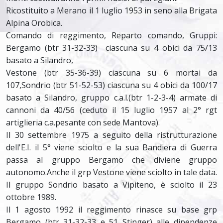
Ricostituito a Merano il 1 luglio 1953 in seno alla Brigata
Alpina Orobica.
Comando di reggimento, Reparto comando, Gruppi:
Bergamo (btr 31-32-33) ciascuna su 4 obici da 75/13
basato a Silandro,
Vestone (btr 35-36-39) ciascuna su 6 mortai da
107,Sondrio (btr 51-52-53) ciascuna su 4 obici da 100/17
basato a Silandro, gruppo c.a.l.(btr 1-2-3-4) armate di
cannoni da 40/56 (ceduto il 15 luglio 1957 al 2° rgt
artiglieria c.a.pesante con sede Mantova).
Il 30 settembre 1975 a seguito della ristrutturazione
dell'E.I. il 5° viene sciolto e la sua Bandiera di Guerra
passa al gruppo Bergamo che diviene gruppo
autonomo.Anche il grp Vestone viene sciolto in tale data.
Il gruppo Sondrio basato a Vipiteno, è sciolto il 23
ottobre 1989.
Il 1 agosto 1992 il reggimento rinasce su base grp
Bergamo (btr 31-32-33 e 51 Stinger) alle dipendenze