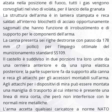
alzata nella posizione di fuoco, tutti i gas vengono
convogliati nel vivo di volata, per il lancio della granata
La struttura dell'arma è in lamiera stampata e reca
saldati all'interno blocchetti di acciaio opportunamente
sagomati che hanno funzione di irrobustimento e di
supporto per le componenti dell'arma.
La canna presenta sei righe destrorse con passo da 178
mm (7 pollici) per l'impiego ottimale del
munizionamento standard SS109.
Il castello è suddiviso in due porzioni tra loro unite da
una cerniera anteriore e da una spina elastica
posteriore; la parte superiore fa da supporto alla canna
e reca gli attacchi per gli accessori montabili sull'arma.
Agli attacchi per i dispositivi di mira può essere montata
una maniglia di trasporto al cui interno è presente una
linea di mira corta, che però non interferisce con le
normali mire metalliche.
L'arma accetta qualsiasi caricatore a norme NATO