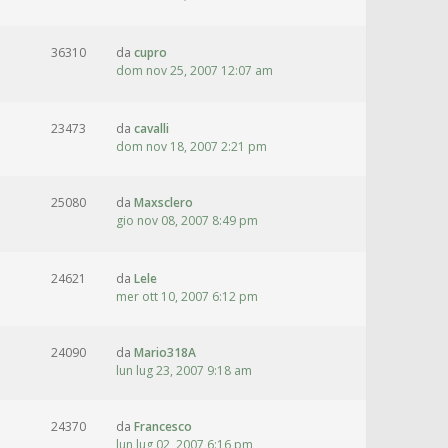
36310
da
cupro
dom nov 25, 2007 12:07 am
23473
da
cavalli
dom nov 18, 2007 2:21 pm
25080
da
Maxsclero
gio nov 08, 2007 8:49 pm
24621
da
Lele
mer ott 10, 2007 6:12 pm
24090
da
Mario318A
lun lug 23, 2007 9:18 am
24370
da
Francesco
lun lug 02, 2007 6:16 pm