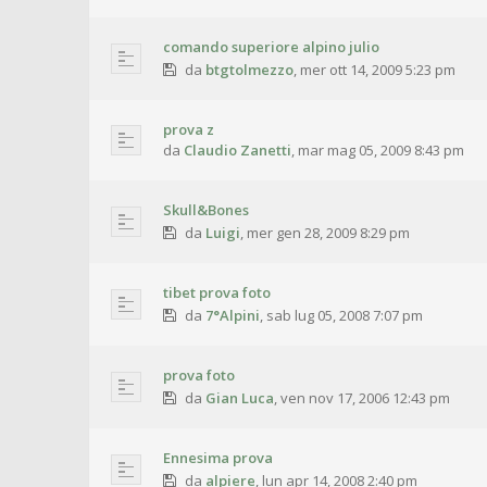
comando superiore alpino julio
da
btgtolmezzo
,
mer ott 14, 2009 5:23 pm
prova z
da
Claudio Zanetti
,
mar mag 05, 2009 8:43 pm
Skull&Bones
da
Luigi
,
mer gen 28, 2009 8:29 pm
tibet prova foto
da
7°Alpini
,
sab lug 05, 2008 7:07 pm
prova foto
da
Gian Luca
,
ven nov 17, 2006 12:43 pm
Ennesima prova
da
alpiere
,
lun apr 14, 2008 2:40 pm