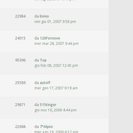
22984
da
Ennio
ven giu 01, 2007 9:58 pm
24015
da
120Fornovo
mer mar 28, 2007 9:44 pm
95396
da
Top
gio feb 08, 2007 12:45 pm
25589
da
axtolf
mer gen 17, 2007 9:19 am
29871
da
51Stinger
gio nov 16, 2006 4:44 pm
22688
da
7°Alpini
mer ago 16, 2006 6:12 pm