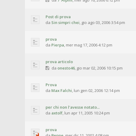
da
7°Alpini
,
mer ago 16, 2006 6:12 pm
Post di prova
da
Sin simpri chei
,
gio ago 03, 2006 3:54 pm
prova
da
Pierpa
,
mer mag 17, 2006 4:12 pm
prova articolo
da
onesto46
,
gio mar 02, 2006 10:15 pm
Prova
da
Max Falchi
,
lun gen 02, 2006 12:14 pm
per chi non l'avesse notato...
da
axtolf
,
lun apr 11, 2005 10:24 pm
prova
da
Beppe
,
mer dic 11, 2002 4:08 pm