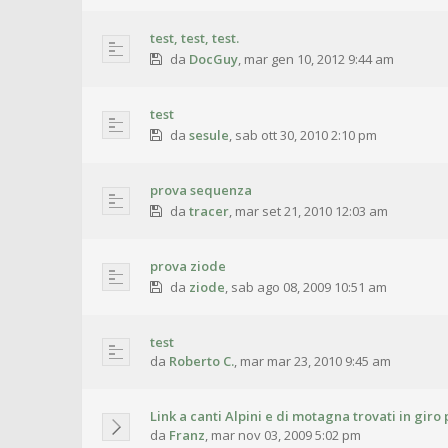
test, test, test.
da
DocGuy
,
mar gen 10, 2012 9:44 am
test
da
sesule
,
sab ott 30, 2010 2:10 pm
prova sequenza
da
tracer
,
mar set 21, 2010 12:03 am
prova ziode
da
ziode
,
sab ago 08, 2009 10:51 am
test
da
Roberto C.
,
mar mar 23, 2010 9:45 am
Link a canti Alpini e di motagna trovati in giro 
da
Franz
,
mar nov 03, 2009 5:02 pm