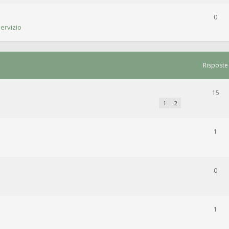
0
ervizio
Risposte
15
1
2
1
0
1