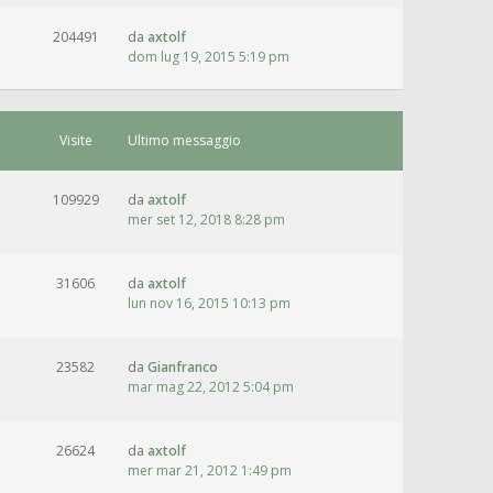
204491
da
axtolf
dom lug 19, 2015 5:19 pm
Visite
Ultimo messaggio
109929
da
axtolf
mer set 12, 2018 8:28 pm
31606
da
axtolf
lun nov 16, 2015 10:13 pm
23582
da
Gianfranco
mar mag 22, 2012 5:04 pm
26624
da
axtolf
mer mar 21, 2012 1:49 pm