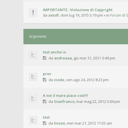
IMPORTANTE : Violazione di Copyright
da
axtolf
,
dom lug 19, 2015 5:19 pm
» in
Forum di S
Argomenti
test anche io
da
andreaaa
,
gio mar 31, 2011 3:49 pm
prov
da
ziode
,
ven ago 24, 2012 8:23 pm
A noi il mare piace così!!!
da
Gianfranco
,
mar mag 22, 2012 5:04 pm
test
da
linzen
,
mer mar 21, 2012 11:55 am