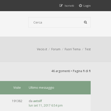
Iscriviti
Login
Vecio.it
Forum
Fuori Tema
Test
46 argomenti • Pagina
1
di
1
Visite
Ultimo messaggio
191382
da
axtolf
lun set 11, 2017 6:54 pm