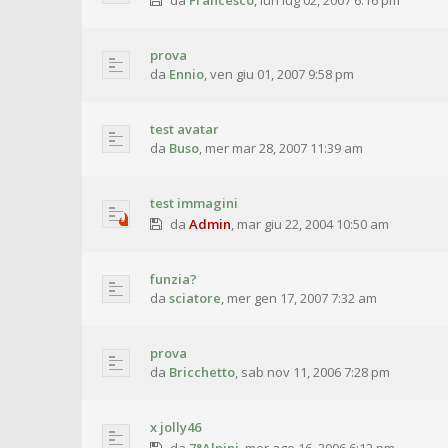
da
Francesco
,
lun lug 02, 2007 6:16 pm
prova
da
Ennio
,
ven giu 01, 2007 9:58 pm
test avatar
da
Buso
,
mer mar 28, 2007 11:39 am
test immagini
da
Admin
,
mar giu 22, 2004 10:50 am
funzia?
da
sciatore
,
mer gen 17, 2007 7:32 am
prova
da
Bricchetto
,
sab nov 11, 2006 7:28 pm
x jolly46