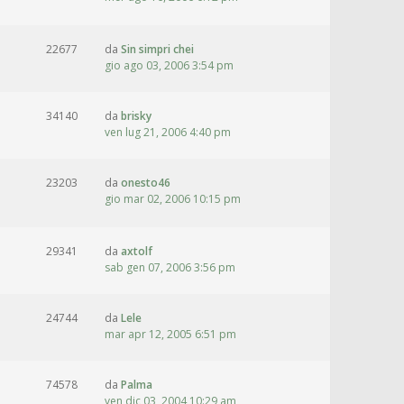
22677
da
Sin simpri chei
gio ago 03, 2006 3:54 pm
34140
da
brisky
ven lug 21, 2006 4:40 pm
23203
da
onesto46
gio mar 02, 2006 10:15 pm
29341
da
axtolf
sab gen 07, 2006 3:56 pm
24744
da
Lele
mar apr 12, 2005 6:51 pm
74578
da
Palma
ven dic 03, 2004 10:29 am