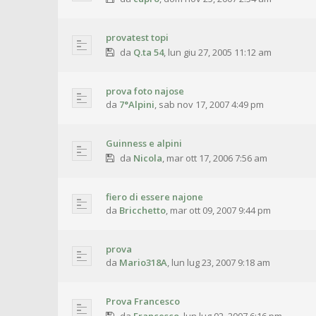
provatest topi
da
Q.ta 54
,
lun giu 27, 2005 11:12 am
prova foto najose
da
7°Alpini
,
sab nov 17, 2007 4:49 pm
Guinness e alpini
da
Nicola
,
mar ott 17, 2006 7:56 am
fiero di essere najone
da
Bricchetto
,
mar ott 09, 2007 9:44 pm
prova
da
Mario318A
,
lun lug 23, 2007 9:18 am
Prova Francesco