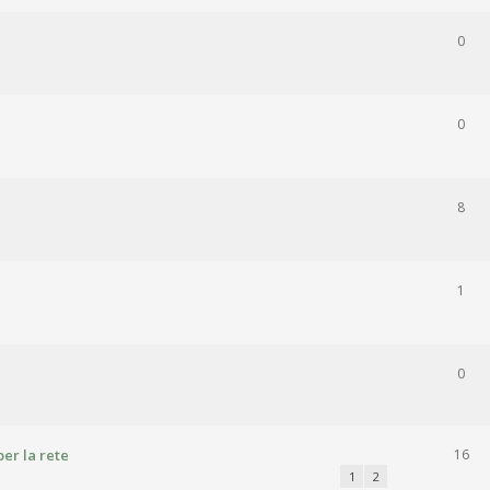
0
0
8
1
0
per la rete
16
1
2