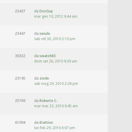
23437
da
DocGuy
mar gen 10, 2012 9:44 am
23447
da
sesule
sab ott 30, 2010 2:10 pm
30332
da
swatch83
dom set 26, 2010 9:39 am
23145
da
ziode
sab mag 29, 2010 2:28 pm
25769
da
Roberto C.
mar mar 23, 2010 9:45 am
61094
da
ilcattivo
lun feb 29, 2016 6:07 pm