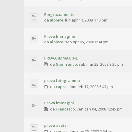
Ringraziamento
da
alpiere
,
lun apr 14, 2008 4:13 pm
Prova Immagine
da
alpiere
,
sab apr 05, 2008 6:34 pm
PROVA IMMAGINE
da
Gianfranco
,
sab mar 22, 2008 8:36 pm
prova fotogramma
da
cupro
,
dom feb 17, 2008 6:47 pm
Prova immagini
da
Francesco
,
ven gen 04, 2008 12:45 pm
prova avatar
da
cupro
,
dom nov 25, 2007 2:54 am