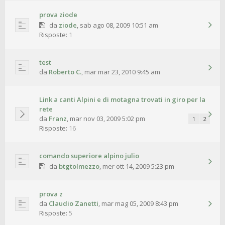
prova ziode
da
ziode
,
sab ago 08, 2009 10:51 am
Risposte:
1
test
da
Roberto C.
,
mar mar 23, 2010 9:45 am
Link a canti Alpini e di motagna trovati in giro per la
rete
da
Franz
,
mar nov 03, 2009 5:02 pm
1
2
Risposte:
16
comando superiore alpino julio
da
btgtolmezzo
,
mer ott 14, 2009 5:23 pm
prova z
da
Claudio Zanetti
,
mar mag 05, 2009 8:43 pm
Risposte:
5