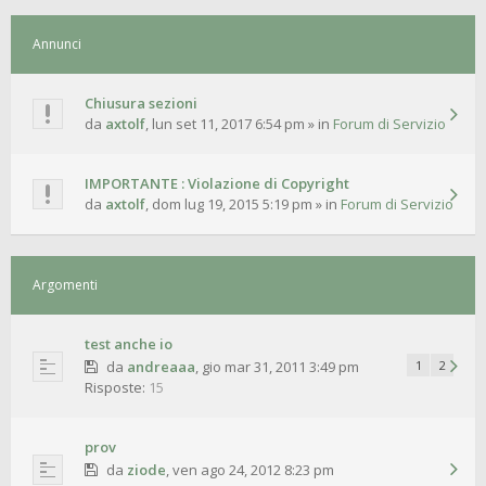
Annunci
Chiusura sezioni
da
axtolf
,
lun set 11, 2017 6:54 pm
» in
Forum di Servizio
IMPORTANTE : Violazione di Copyright
da
axtolf
,
dom lug 19, 2015 5:19 pm
» in
Forum di Servizio
Argomenti
test anche io
da
andreaaa
,
gio mar 31, 2011 3:49 pm
1
2
Risposte:
15
prov
da
ziode
,
ven ago 24, 2012 8:23 pm