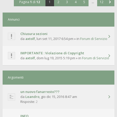
Pagina
1
di
12
1
2
3
4
5
…
12
Annunci
Chiusura sezioni
da
axtolf
,
lun set 11, 2017 6:54 pm
» in
Forum di Servizio
IMPORTANTE : Violazione di Copyright
da
axtolf
,
dom lug 19, 2015 5:19 pm
» in
Forum di Servizio
Argomenti
un nuovo fanarresto???
da
Leandro
,
gio dic 15, 2016 8:47 am
Risposte:
2
INFO