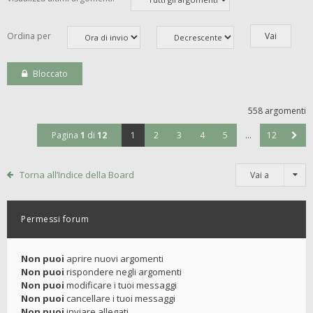
Ordina per
Bloccato
558 argomenti
Pagina
1
di
12
1
2
3
4
5
…
12
Torna all’Indice della Board
Vai a
Permessi forum
Non puoi
aprire nuovi argomenti
Non puoi
rispondere negli argomenti
Non puoi
modificare i tuoi messaggi
Non puoi
cancellare i tuoi messaggi
Non puoi
inviare allegati