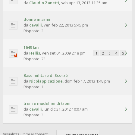
da
Claudio Zanetti
,
sab apr 13, 2013 11:35 am
donne in armi
da
cavalli
,
ven feb 22, 2013 5:45 pm
Risposte:
2
1649 km
da
Hellis
,
ven set 04, 2009 2:18 pm
1
2
3
4
5
Risposte:
73
Base militare di Scorzè
da
Nicolappicazione
,
dom feb 17, 2013 1:48 pm
Risposte:
1
treni e modellini di treni
da
cavalli
,
lun dic 31, 2012 10:07 am
Risposte:
3
Visualizza ultimi argomenti: