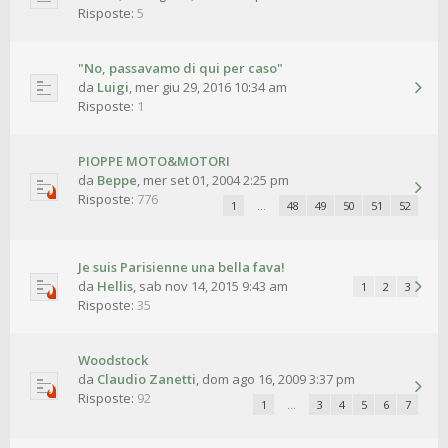
Risposte:
5
"No, passavamo di qui per caso"
da
Luigi
,
mer giu 29, 2016 10:34 am
Risposte:
1
PIOPPE MOTO&MOTORI
da
Beppe
,
mer set 01, 2004 2:25 pm
Risposte:
776
1
…
48
49
50
51
52
Je suis Parisienne una bella fava!
da
Hellis
,
sab nov 14, 2015 9:43 am
1
2
3
Risposte:
35
Woodstock
da
Claudio Zanetti
,
dom ago 16, 2009 3:37 pm
Risposte:
92
1
…
3
4
5
6
7