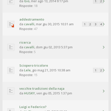
da
Gio
,
mer ago 13, 2014 9:17 pm
1
2
Risposte:
18
addestramento
da
cavalli
,
mar giu 30, 2015 10:31 am
1
2
3
4
Risposte:
47
ricerca
da
cavalli
,
dom giu 02, 2013 5:37 pm
Risposte:
5
Sciopero tricolore
da
Lele
,
gio mag 21, 2015 10:38 am
1
2
Risposte:
15
vecchie tradizioni della naja
da
HUSKY
,
ven giu 05, 2015 1:37 pm
Luigi e Federico?