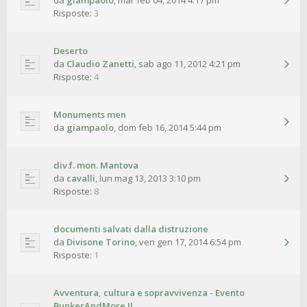
da
giampaolo
,
mar feb 04, 2014 4:17 pm
Risposte:
3
Deserto
da
Claudio Zanetti
,
sab ago 11, 2012 4:21 pm
Risposte:
4
Monuments men
da
giampaolo
,
dom feb 16, 2014 5:44 pm
div.f. mon. Mantova
da
cavalli
,
lun mag 13, 2013 3:10 pm
Risposte:
8
documenti salvati dalla distruzione
da
Divisone Torino
,
ven gen 17, 2014 6:54 pm
Risposte:
1
Avventura, cultura e sopravvivenza - Evento
BunkerAndMore !!