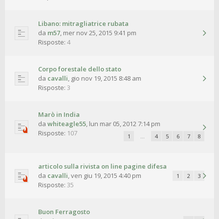
Libano: mitragliatrice rubata
da
m57
,
mer nov 25, 2015 9:41 pm
Risposte:
4
Corpo forestale dello stato
da
cavalli
,
gio nov 19, 2015 8:48 am
Risposte:
3
Marò in India
da
whiteagle55
,
lun mar 05, 2012 7:14 pm
Risposte:
107
1
…
4
5
6
7
8
articolo sulla rivista on line pagine difesa
da
cavalli
,
ven giu 19, 2015 4:40 pm
1
2
3
Risposte:
35
Buon Ferragosto