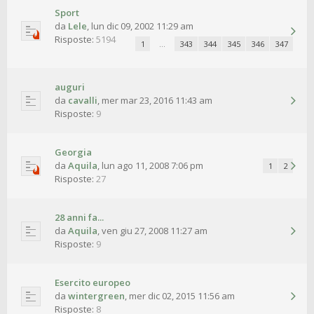
Sport
da
Lele
,
lun dic 09, 2002 11:29 am
Risposte:
5194
1
…
343
344
345
346
347
auguri
da
cavalli
,
mer mar 23, 2016 11:43 am
Risposte:
9
Georgia
da
Aquila
,
lun ago 11, 2008 7:06 pm
1
2
Risposte:
27
28 anni fa...
da
Aquila
,
ven giu 27, 2008 11:27 am
Risposte:
9
Esercito europeo
da
wintergreen
,
mer dic 02, 2015 11:56 am
Risposte:
8