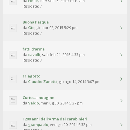
da
Hellis
,
mer set 15, 2010 10:19 am
Risposte:
7
Buona Pasqua
da
Gio
,
gio apr 02, 2015 5:29 pm
Risposte:
7
fatti d'arme
da
cavalli
,
sab feb 21, 2015 4:33 pm
Risposte:
3
11 agosto
da
Claudio Zanetti
,
gio ago 14, 2014 3:07 pm
Curiosa indagine
da
Valdo
,
mer lug 30, 2014 5:37 pm
I 200 anni dell'Arma dei carabinieri
da
giampaolo
,
ven giu 20, 2014 6:32 pm