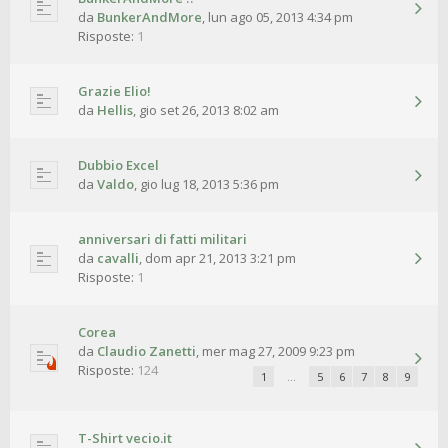
da
BunkerAndMore
,
lun ago 05, 2013 4:34 pm
Risposte:
1
Grazie Elio!
da
Hellis
,
gio set 26, 2013 8:02 am
Dubbio Excel
da
Valdo
,
gio lug 18, 2013 5:36 pm
anniversari di fatti militari
da
cavalli
,
dom apr 21, 2013 3:21 pm
Risposte:
1
Corea
da
Claudio Zanetti
,
mer mag 27, 2009 9:23 pm
Risposte:
124
1
…
5
6
7
8
9
T-Shirt vecio.it