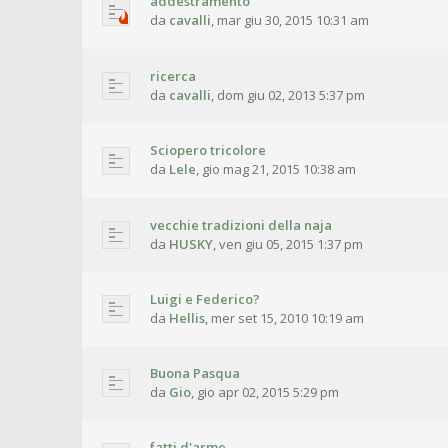
addestramento
da
cavalli
,
mar giu 30, 2015 10:31 am
ricerca
da
cavalli
,
dom giu 02, 2013 5:37 pm
Sciopero tricolore
da
Lele
,
gio mag 21, 2015 10:38 am
vecchie tradizioni della naja
da
HUSKY
,
ven giu 05, 2015 1:37 pm
Luigi e Federico?
da
Hellis
,
mer set 15, 2010 10:19 am
Buona Pasqua
da
Gio
,
gio apr 02, 2015 5:29 pm
fatti d'arme