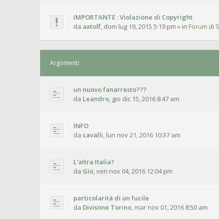
IMPORTANTE : Violazione di Copyright
da
axtolf
,
dom lug 19, 2015 5:19 pm
» in
Forum di S
Argomenti
un nuovo fanarresto???
da
Leandro
,
gio dic 15, 2016 8:47 am
INFO
da
cavalli
,
lun nov 21, 2016 10:37 am
L'altra Italia?
da
Gio
,
ven nov 04, 2016 12:04 pm
particolarità di un fucile
da
Divisone Torino
,
mar nov 01, 2016 8:50 am