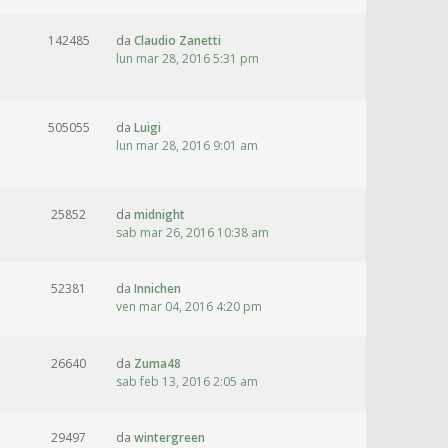
142485
da
Claudio Zanetti
lun mar 28, 2016 5:31 pm
505055
da
Luigi
lun mar 28, 2016 9:01 am
25852
da
midnight
sab mar 26, 2016 10:38 am
52381
da
Innichen
ven mar 04, 2016 4:20 pm
26640
da
Zuma48
sab feb 13, 2016 2:05 am
29497
da
wintergreen