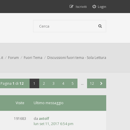
Iscriviti
Login
.it
Forum
Fuori Tema
Discussioni fuori tema - Sola Lettura
Pagina
1
di
12
1
2
3
4
5
…
12
Visite
Ultimo messaggio
191683
da
axtolf
lun set 11, 2017 6:54 pm