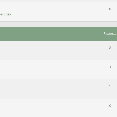
0
ervizio
Risposte
2
3
1
0