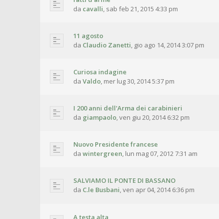
da
cavalli
,
sab feb 21, 2015 4:33 pm
11 agosto
da
Claudio Zanetti
,
gio ago 14, 2014 3:07 pm
Curiosa indagine
da
Valdo
,
mer lug 30, 2014 5:37 pm
I 200 anni dell'Arma dei carabinieri
da
giampaolo
,
ven giu 20, 2014 6:32 pm
Nuovo Presidente francese
da
wintergreen
,
lun mag 07, 2012 7:31 am
SALVIAMO IL PONTE DI BASSANO
da
C.le Busbani
,
ven apr 04, 2014 6:36 pm
A testa alta