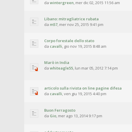
da
wintergreen
,
mer dic 02, 2015 11:56 am
Libano: mitragliatrice rubata
da
m57
,
mer nov 25, 2015 9:41 pm
Corpo forestale dello stato
da
cavalli
,
gio nov 19, 2015 8:48 am
Marò in India
da
whiteagle55
,
lun mar 05, 2012 7:14 pm
articolo sulla rivista on line pagine difesa
da
cavalli
,
ven giu 19, 2015 4:40 pm
Buon Ferragosto
da
Gio
,
mer ago 13, 2014 9:17 pm