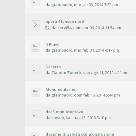
da
giampaolo
,
mar giu 03, 2014 3:22 pm
opera 4 landro nord
da
cervi54
,
dom apr 06, 2014 11:54 am
Il Piave
da
giampaolo
,
mar feb 04, 2014 4:17 pm
Deserto
da
Claudio Zanetti
,
sab ago 11, 2012 4:21 pm
Monuments men
da
giampaolo
,
dom feb 16, 2014 5:44 pm
div.f. mon. Mantova
da
cavalli
,
lun mag 13, 2013 3:10 pm
documenti salvati dalla distruzione