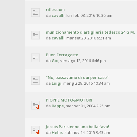
riflessioni
da
cavalli
,
lun feb 08, 2016 10:36 am
munizionamento d'artiglieria tedesco 2^ G.M.
da
cavalli
,
mar set 20, 2016 9:21 am
Buon Ferragosto
da
Gio
,
ven ago 12, 2016 6:46 pm
"No, passavamo di qui per caso"
da
Luigi
,
mer giu 29, 2016 10:34 am
PIOPPE MOTO&MOTORI
da
Beppe
,
mer set 01, 2004 2:25 pm
Je suis Parisienne una bella fava!
da
Hellis
,
sab nov 14, 2015 9:43 am