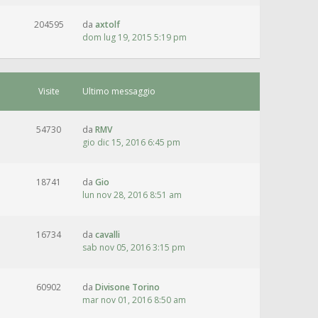
204595
da
axtolf
dom lug 19, 2015 5:19 pm
Visite
Ultimo messaggio
54730
da
RMV
gio dic 15, 2016 6:45 pm
18741
da
Gio
lun nov 28, 2016 8:51 am
16734
da
cavalli
sab nov 05, 2016 3:15 pm
60902
da
Divisone Torino
mar nov 01, 2016 8:50 am