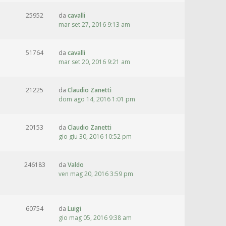
25952
da
cavalli
mar set 27, 2016 9:13 am
51764
da
cavalli
mar set 20, 2016 9:21 am
21225
da
Claudio Zanetti
dom ago 14, 2016 1:01 pm
20153
da
Claudio Zanetti
gio giu 30, 2016 10:52 pm
246183
da
Valdo
ven mag 20, 2016 3:59 pm
60754
da
Luigi
gio mag 05, 2016 9:38 am