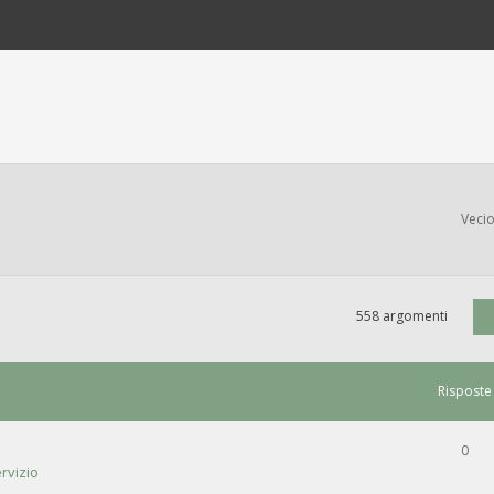
Vecio
558 argomenti
Risposte
0
rvizio