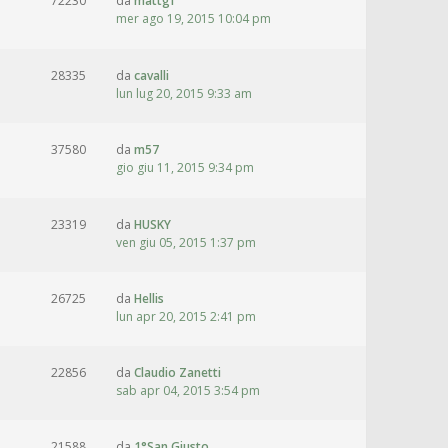
72230
da
mattgf
mer ago 19, 2015 10:04 pm
28335
da
cavalli
lun lug 20, 2015 9:33 am
37580
da
m57
gio giu 11, 2015 9:34 pm
23319
da
HUSKY
ven giu 05, 2015 1:37 pm
26725
da
Hellis
lun apr 20, 2015 2:41 pm
22856
da
Claudio Zanetti
sab apr 04, 2015 3:54 pm
21588
da
1°San Giusto