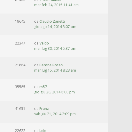
mar feb 24, 2015 11:41 am
19645
da
Claudio Zanetti
gio ago 14, 2014 3:07 pm
22347
da
Valdo
mer lug 30, 2014 5:37 pm
21864
da
Barone.Rosso
mar lug 15, 2014 8:23 am
35585
da
m57
gio giu 26, 2014 8:00 pm
41651
da
Franz
sab giu 21, 2014 2:09 pm
22622
da
Lele