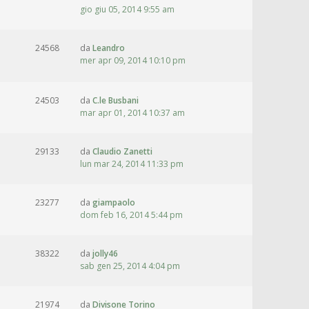
gio giu 05, 2014 9:55 am
24568
da
Leandro
mer apr 09, 2014 10:10 pm
24503
da
C.le Busbani
mar apr 01, 2014 10:37 am
29133
da
Claudio Zanetti
lun mar 24, 2014 11:33 pm
23277
da
giampaolo
dom feb 16, 2014 5:44 pm
38322
da
jolly46
sab gen 25, 2014 4:04 pm
21974
da
Divisone Torino