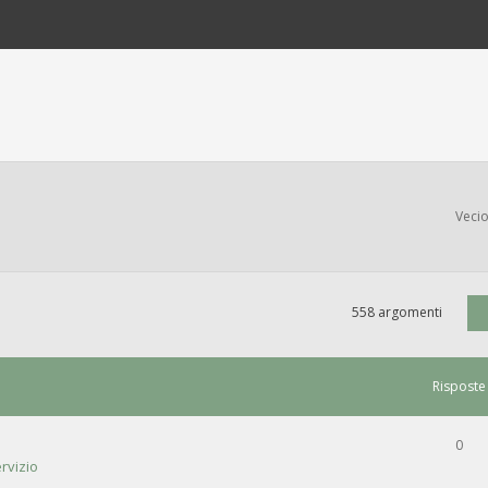
Vecio
558 argomenti
Risposte
0
rvizio