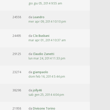
gio giu 05, 2014 9:55 am
24558
da
Leandro
mer apr 09, 2014 10:10 pm
24495
da
C.le Busbani
mar apr 01, 2014 10:37 am
29125
da
Claudio Zanetti
lun mar 24, 2014 11:33 pm
23274
da
giampaolo
dom feb 16, 2014 5:44 pm
38298
da
jolly46
sab gen 25, 2014 4:04 pm
21958
da
Divisone Torino