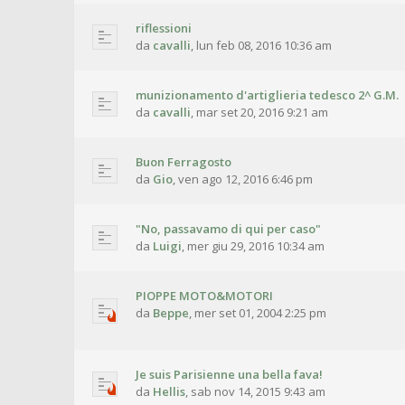
riflessioni
da
cavalli
,
lun feb 08, 2016 10:36 am
munizionamento d'artiglieria tedesco 2^ G.M.
da
cavalli
,
mar set 20, 2016 9:21 am
Buon Ferragosto
da
Gio
,
ven ago 12, 2016 6:46 pm
"No, passavamo di qui per caso"
da
Luigi
,
mer giu 29, 2016 10:34 am
PIOPPE MOTO&MOTORI
da
Beppe
,
mer set 01, 2004 2:25 pm
Je suis Parisienne una bella fava!
da
Hellis
,
sab nov 14, 2015 9:43 am