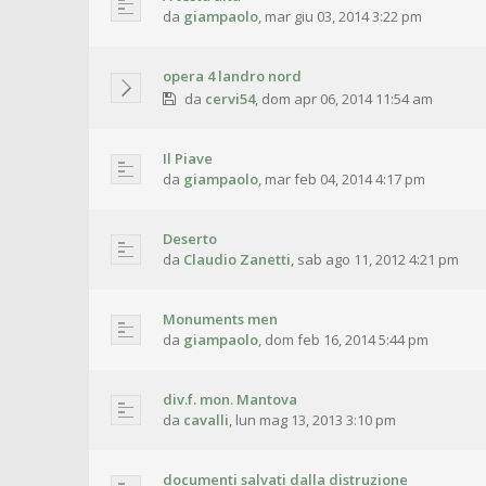
da
giampaolo
,
mar giu 03, 2014 3:22 pm
opera 4 landro nord
da
cervi54
,
dom apr 06, 2014 11:54 am
Il Piave
da
giampaolo
,
mar feb 04, 2014 4:17 pm
Deserto
da
Claudio Zanetti
,
sab ago 11, 2012 4:21 pm
Monuments men
da
giampaolo
,
dom feb 16, 2014 5:44 pm
div.f. mon. Mantova
da
cavalli
,
lun mag 13, 2013 3:10 pm
documenti salvati dalla distruzione