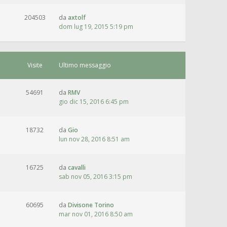
204503
da
axtolf
dom lug 19, 2015 5:19 pm
Visite
Ultimo messaggio
54691
da
RMV
gio dic 15, 2016 6:45 pm
18732
da
Gio
lun nov 28, 2016 8:51 am
16725
da
cavalli
sab nov 05, 2016 3:15 pm
60695
da
Divisone Torino
mar nov 01, 2016 8:50 am