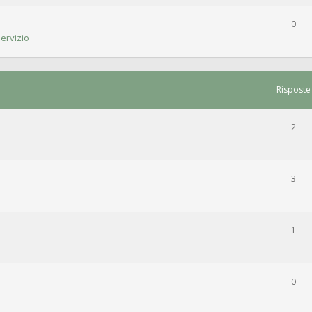
0
ervizio
Risposte
2
3
1
0