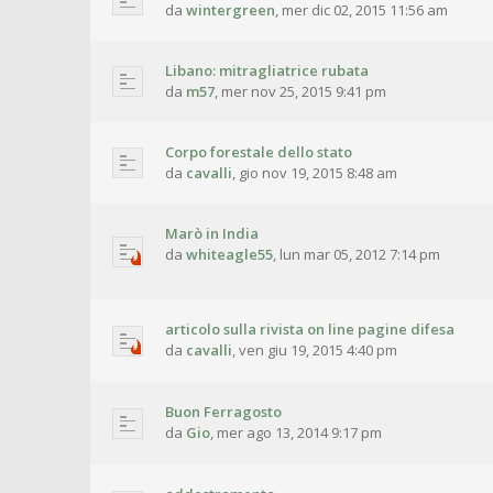
da
wintergreen
,
mer dic 02, 2015 11:56 am
Libano: mitragliatrice rubata
da
m57
,
mer nov 25, 2015 9:41 pm
Corpo forestale dello stato
da
cavalli
,
gio nov 19, 2015 8:48 am
Marò in India
da
whiteagle55
,
lun mar 05, 2012 7:14 pm
articolo sulla rivista on line pagine difesa
da
cavalli
,
ven giu 19, 2015 4:40 pm
Buon Ferragosto
da
Gio
,
mer ago 13, 2014 9:17 pm