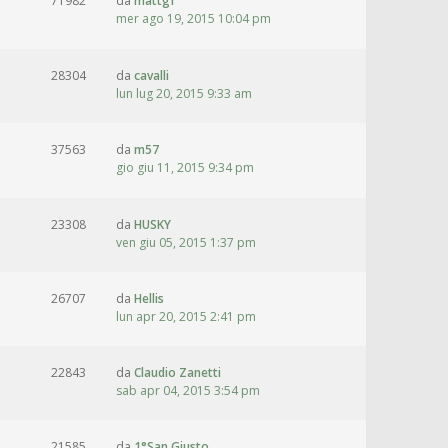
71982
da
mattgf
mer ago 19, 2015 10:04 pm
28304
da
cavalli
lun lug 20, 2015 9:33 am
37563
da
m57
gio giu 11, 2015 9:34 pm
23308
da
HUSKY
ven giu 05, 2015 1:37 pm
26707
da
Hellis
lun apr 20, 2015 2:41 pm
22843
da
Claudio Zanetti
sab apr 04, 2015 3:54 pm
21585
da
1°San Giusto