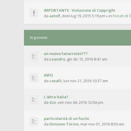
IMPORTANTE : Violazione di Copyright
da
axtolf
,
dom lug 19, 2015 5:19 pm
» in
Forum di S
Argomenti
un nuovo fanarresto???
da
Leandro
,
gio dic 15, 2016 8:47 am
INFO
da
cavalli
,
lun nov 21, 2016 10:37 am
L'altra Italia?
da
Gio
,
ven nov 04, 2016 12:04 pm
particolarità di un fucile
da
Divisone Torino
,
mar nov 01, 2016 8:50 am