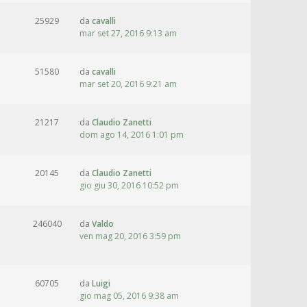
25929
da
cavalli
mar set 27, 2016 9:13 am
51580
da
cavalli
mar set 20, 2016 9:21 am
21217
da
Claudio Zanetti
dom ago 14, 2016 1:01 pm
20145
da
Claudio Zanetti
gio giu 30, 2016 10:52 pm
246040
da
Valdo
ven mag 20, 2016 3:59 pm
60705
da
Luigi
gio mag 05, 2016 9:38 am