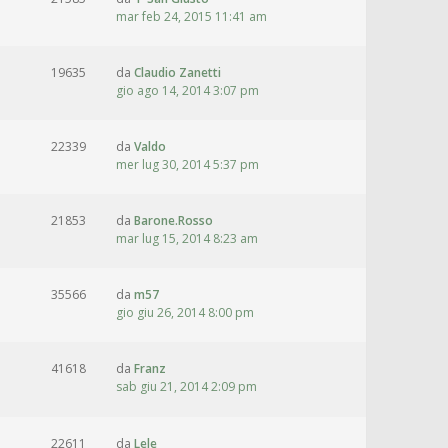
mar feb 24, 2015 11:41 am
19635
da
Claudio Zanetti
gio ago 14, 2014 3:07 pm
22339
da
Valdo
mer lug 30, 2014 5:37 pm
21853
da
Barone.Rosso
mar lug 15, 2014 8:23 am
35566
da
m57
gio giu 26, 2014 8:00 pm
41618
da
Franz
sab giu 21, 2014 2:09 pm
22611
da
Lele