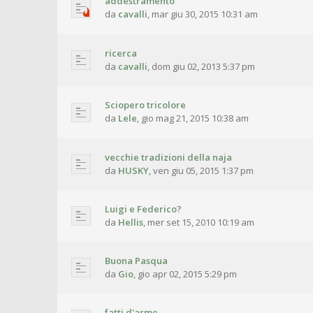
addestramento
da
cavalli
,
mar giu 30, 2015 10:31 am
ricerca
da
cavalli
,
dom giu 02, 2013 5:37 pm
Sciopero tricolore
da
Lele
,
gio mag 21, 2015 10:38 am
vecchie tradizioni della naja
da
HUSKY
,
ven giu 05, 2015 1:37 pm
Luigi e Federico?
da
Hellis
,
mer set 15, 2010 10:19 am
Buona Pasqua
da
Gio
,
gio apr 02, 2015 5:29 pm
fatti d'arme