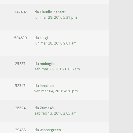
142402
da
Claudio Zanetti
lun mar 28, 2016 5:31 pm
504639
da
Luigi
lun mar 28, 2016 9:01 am
25837
da
midnight
sab mar 26, 2016 10:38 am
52347
da
Innichen
ven mar 04, 2016 4:20 pm
26624
da
Zuma48
sab feb 13, 2016 2:05 am
29488
da
wintergreen