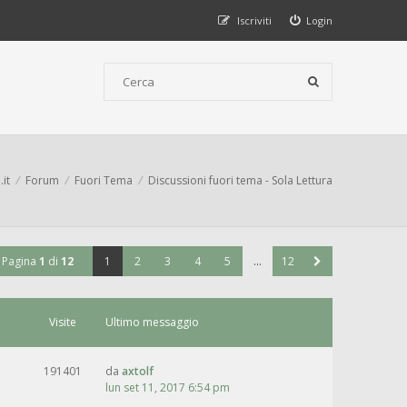
Iscriviti
Login
.it
Forum
Fuori Tema
Discussioni fuori tema - Sola Lettura
Pagina
1
di
12
1
2
3
4
5
…
12
Visite
Ultimo messaggio
191401
da
axtolf
lun set 11, 2017 6:54 pm