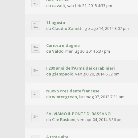
da
cavalli
,
sab feb 21, 2015 4:33 pm
11 agosto
da
Claudio Zanetti
,
gio ago 14, 2014 3:07 pm
Curiosa indagine
da
Valdo
,
mer lug 30, 2014 5:37 pm
I 200 anni dell'Arma dei carabinieri
da
giampaolo
,
ven giu 20, 2014 6:32 pm
Nuovo Presidente francese
da
wintergreen
,
lun mag 07, 2012 7:31 am
SALVIAMO IL PONTE DI BASSANO
da
C.le Busbani
,
ven apr 04, 2014 6:36 pm
A testa alta