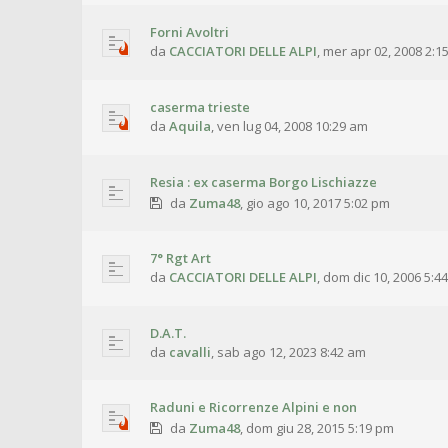
Forni Avoltri
da
CACCIATORI DELLE ALPI
,
mer apr 02, 2008 2:1
caserma trieste
da
Aquila
,
ven lug 04, 2008 10:29 am
Resia : ex caserma Borgo Lischiazze
da
Zuma48
,
gio ago 10, 2017 5:02 pm
7° Rgt Art
da
CACCIATORI DELLE ALPI
,
dom dic 10, 2006 5:4
D.A.T.
da
cavalli
,
sab ago 12, 2023 8:42 am
Raduni e Ricorrenze Alpini e non
da
Zuma48
,
dom giu 28, 2015 5:19 pm