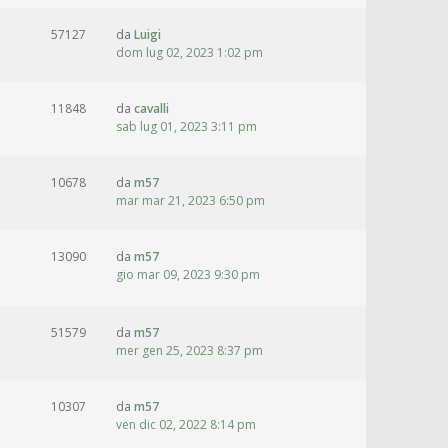
57127
da
Luigi
dom lug 02, 2023 1:02 pm
11848
da
cavalli
sab lug 01, 2023 3:11 pm
10678
da
m57
mar mar 21, 2023 6:50 pm
13090
da
m57
gio mar 09, 2023 9:30 pm
51579
da
m57
mer gen 25, 2023 8:37 pm
10307
da
m57
ven dic 02, 2022 8:14 pm