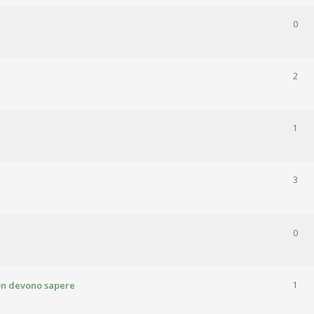
0
2
1
3
0
 non devono sapere
1