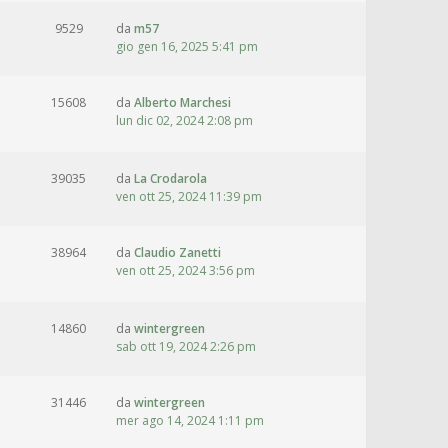
9529
da
m57
gio gen 16, 2025 5:41 pm
15608
da
Alberto Marchesi
lun dic 02, 2024 2:08 pm
39035
da
La Crodarola
ven ott 25, 2024 11:39 pm
38964
da
Claudio Zanetti
ven ott 25, 2024 3:56 pm
14860
da
wintergreen
sab ott 19, 2024 2:26 pm
31446
da
wintergreen
mer ago 14, 2024 1:11 pm