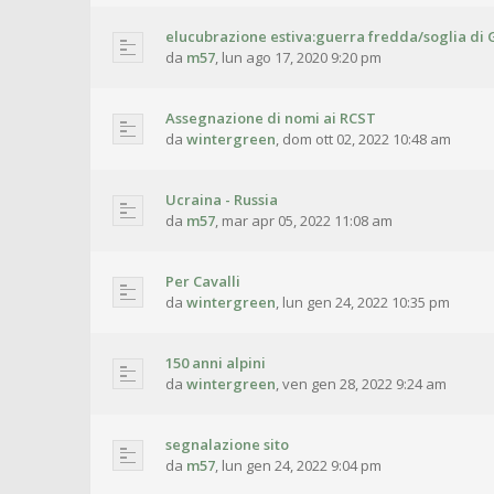
elucubrazione estiva:guerra fredda/soglia di 
da
m57
,
lun ago 17, 2020 9:20 pm
Assegnazione di nomi ai RCST
da
wintergreen
,
dom ott 02, 2022 10:48 am
Ucraina - Russia
da
m57
,
mar apr 05, 2022 11:08 am
Per Cavalli
da
wintergreen
,
lun gen 24, 2022 10:35 pm
150 anni alpini
da
wintergreen
,
ven gen 28, 2022 9:24 am
segnalazione sito
da
m57
,
lun gen 24, 2022 9:04 pm