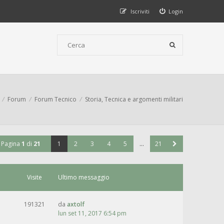
Iscriviti
Login
Forum
Forum Tecnico
Storia, Tecnica e argomenti militari
Pagina
1
di
21
1
2
3
4
5
…
21
Visite
Ultimo messaggio
191321
da
axtolf
lun set 11, 2017 6:54 pm