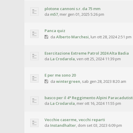
plotone cannoni s.r. da 75 mm
da
m57
,
mer gen 01, 2025 5:26 pm
Panca quiz
da
Alberto Marchesi
,
lun ott 28, 2024 2:51 pm
Esercitazione Extreme Patrol 2024 Alta Badia
da
La Crodarola
,
ven ott 25, 2024 11:39 pm
E per me sono 20
da
wintergreen
,
sab gen 28, 2023 8:20 am
basco per il 4° Reggimento Alpini Paracadutist
da
La Crodarola
,
mer ott 16, 2024 11:55 pm
Vecchie caserme, vecchi reparti
da
Instandhalter
,
dom set 03, 2023 6:09 pm