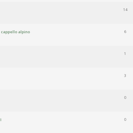
14
 cappello alpino
6
1
3
0
I
0