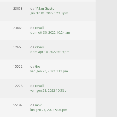
23073
da
1°San Giusto
gio dic 01, 2022 12:10 pm
23863
da
cavalli
dom ott 30, 2022 10:24 am
12665
da
cavalli
dom apr 10, 2022 5:19 pm
15552
da
Gio
ven gen 28, 2022 3:12 pm
12228
da
cavalli
ven gen 28, 2022 10:58 am
55192
da
m57
lun gen 24, 2022 9:04 pm