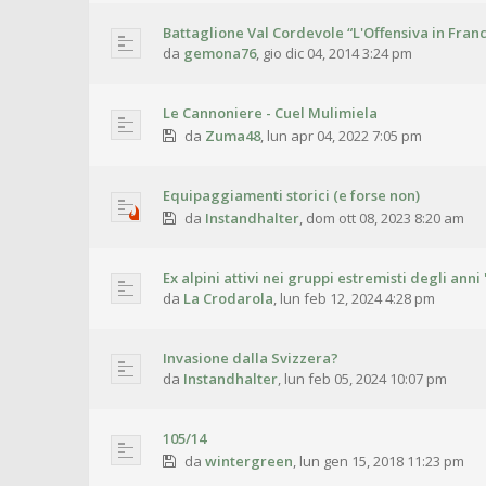
Battaglione Val Cordevole “L'Offensiva in Franc
da
gemona76
,
gio dic 04, 2014 3:24 pm
Le Cannoniere - Cuel Mulimiela
da
Zuma48
,
lun apr 04, 2022 7:05 pm
Equipaggiamenti storici (e forse non)
da
Instandhalter
,
dom ott 08, 2023 8:20 am
Ex alpini attivi nei gruppi estremisti degli anni 
da
La Crodarola
,
lun feb 12, 2024 4:28 pm
Invasione dalla Svizzera?
da
Instandhalter
,
lun feb 05, 2024 10:07 pm
105/14
da
wintergreen
,
lun gen 15, 2018 11:23 pm