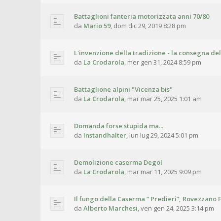
Battaglioni fanteria motorizzata anni 70/80
da
Mario 59
,
dom dic 29, 2019 8:28 pm
L'invenzione della tradizione - la consegna del
da
La Crodarola
,
mer gen 31, 2024 8:59 pm
Battaglione alpini "Vicenza bis"
da
La Crodarola
,
mar mar 25, 2025 1:01 am
Domanda forse stupida ma...
da
Instandhalter
,
lun lug 29, 2024 5:01 pm
Demolizione caserma Degol
da
La Crodarola
,
mar mar 11, 2025 9:09 pm
Il fungo della Caserma “ Predieri”, Rovezzano F
da
Alberto Marchesi
,
ven gen 24, 2025 3:14 pm