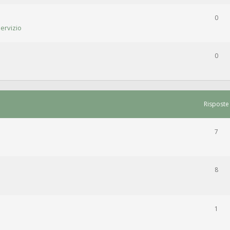
0
ervizio
0
Risposte
7
8
1