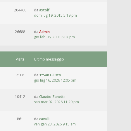
204460
da
axtolf
dom lug 19, 2015 5:19 pm
26688
da
Admin
gio feb 06, 2003 8:07 pm
Visite
Ultimo messaggio
2108
da
1°San Giusto
gio lug 16, 2026 12:05 pm
10412
da
Claudio Zanetti
sab mar 07, 2026 11:29 pm
861
da
cavalli
ven gen 23, 2026 9:15 am