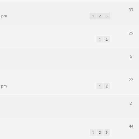
33
5 pm
1
2
3
25
1
2
6
22
4 pm
1
2
2
44
1
2
3