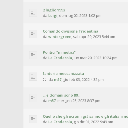
2 luglio 1993
da
Luigi
,
dom lug 02, 2023 1:02 pm
Comando divisione Tridentina
da
wintergreen
,
sab apr 29, 2023 5:44 pm
Politici "mimetici"
da
La Crodarola
,
lun mar 20, 2023 10:24 pm
fanteria meccanizzata
da
m57
,
gio feb 03, 2022 4:32 pm
....e domani sono 80...
da
m57
,
mer gen 25, 2023 8:37 pm
Quello che gli ucraini già sanno e gli italiani
da
La Crodarola
,
gio dic 01, 2022 9:49 pm