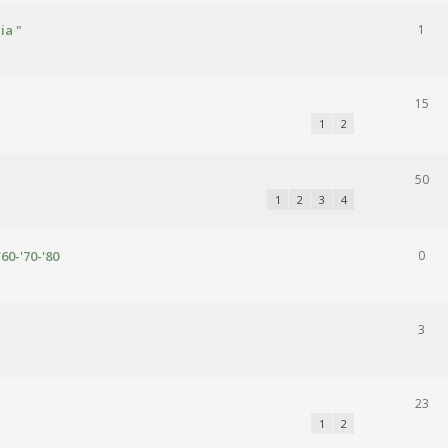
ia "
1
15
1
2
50
1
2
3
4
'60-'70-'80
0
3
23
1
2