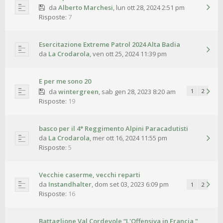
da
Alberto Marchesi
,
lun ott 28, 2024 2:51 pm
Risposte:
7
Esercitazione Extreme Patrol 2024 Alta Badia
da
La Crodarola
,
ven ott 25, 2024 11:39 pm
E per me sono 20
da
wintergreen
,
sab gen 28, 2023 8:20 am
1
2
Risposte:
19
basco per il 4° Reggimento Alpini Paracadutisti
da
La Crodarola
,
mer ott 16, 2024 11:55 pm
Risposte:
5
Vecchie caserme, vecchi reparti
da
Instandhalter
,
dom set 03, 2023 6:09 pm
1
2
Risposte:
16
Battaglione Val Cordevole “L'Offensiva in Francia "