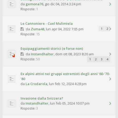
da
gemona76
,
gio dic 04, 2014 3:24 pm
Risposte:
1
Le Cannoniere - Cuel Mulimiela
da
Zuma48
,
lun apr 04, 2022 7:05 pm
1
2
Risposte:
15
Equipaggiamenti storici (e forse non)
da
Instandhalter
,
dom ott 08, 2023 8:20 am
Risposte:
50
1
2
3
4
Ex alpini attivi nei gruppi estremisti degli anni '60-'70-
'80
da
La Crodarola
,
lun feb 12, 2024 4:28 pm
Invasione dalla Svizzera?
da
Instandhalter
,
lun feb 05, 2024 10:07 pm
Risposte:
3