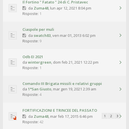
Il Fortino " Fatato " 24 di C. Pristavec
da
Zuma48
,
lun apr 12, 2021 8:04 pm
Risposte:
1
Ciaspole per muli
da
swatch83
,
ven mar 01, 2013 6:02 pm
Risposte:
9
Odb EI 2021
da
wintergreen
,
dom feb 21, 2021 12:22 pm
Risposte:
1
Comando III Brigata missili e relativi gruppi
da
1°San Giusto
,
mar gen 19, 2021 2:39 am
Risposte:
4
FORTIFICAZIONI E TRINCEE DEL PASSATO
da
Zuma48
,
mar feb 17, 2015 6:46 pm
1
2
3
Risposte:
42