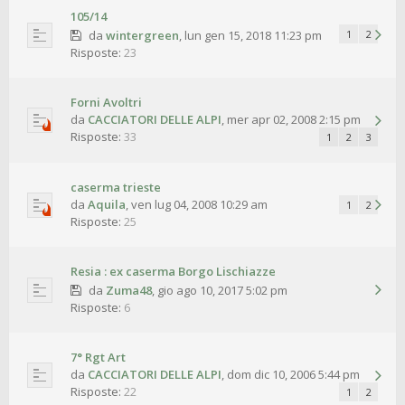
105/14
da
wintergreen
,
lun gen 15, 2018 11:23 pm
1
2
Risposte:
23
Forni Avoltri
da
CACCIATORI DELLE ALPI
,
mer apr 02, 2008 2:15 pm
Risposte:
33
1
2
3
caserma trieste
da
Aquila
,
ven lug 04, 2008 10:29 am
1
2
Risposte:
25
Resia : ex caserma Borgo Lischiazze
da
Zuma48
,
gio ago 10, 2017 5:02 pm
Risposte:
6
7° Rgt Art
da
CACCIATORI DELLE ALPI
,
dom dic 10, 2006 5:44 pm
Risposte:
22
1
2