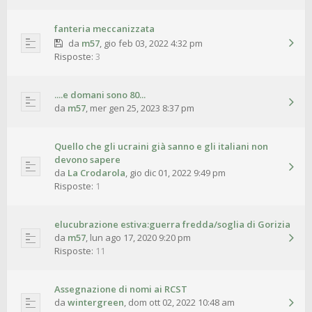
fanteria meccanizzata
da
m57
,
gio feb 03, 2022 4:32 pm
Risposte:
3
....e domani sono 80...
da
m57
,
mer gen 25, 2023 8:37 pm
Quello che gli ucraini già sanno e gli italiani non
devono sapere
da
La Crodarola
,
gio dic 01, 2022 9:49 pm
Risposte:
1
elucubrazione estiva:guerra fredda/soglia di Gorizia
da
m57
,
lun ago 17, 2020 9:20 pm
Risposte:
11
Assegnazione di nomi ai RCST
da
wintergreen
,
dom ott 02, 2022 10:48 am