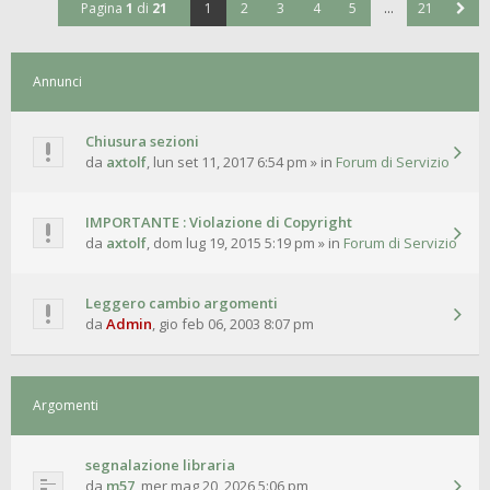
Pagina
1
di
21
1
2
3
4
5
…
21
Annunci
Chiusura sezioni
da
axtolf
,
lun set 11, 2017 6:54 pm
» in
Forum di Servizio
IMPORTANTE : Violazione di Copyright
da
axtolf
,
dom lug 19, 2015 5:19 pm
» in
Forum di Servizio
Leggero cambio argomenti
da
Admin
,
gio feb 06, 2003 8:07 pm
Argomenti
segnalazione libraria
da
m57
,
mer mag 20, 2026 5:06 pm