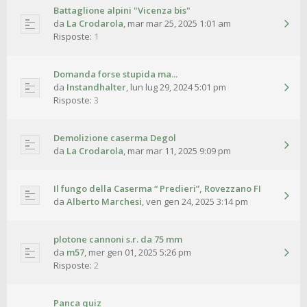
Battaglione alpini "Vicenza bis"
da
La Crodarola
,
mar mar 25, 2025 1:01 am
Risposte:
1
Domanda forse stupida ma...
da
Instandhalter
,
lun lug 29, 2024 5:01 pm
Risposte:
3
Demolizione caserma Degol
da
La Crodarola
,
mar mar 11, 2025 9:09 pm
Il fungo della Caserma “ Predieri”, Rovezzano FI
da
Alberto Marchesi
,
ven gen 24, 2025 3:14 pm
plotone cannoni s.r. da 75 mm
da
m57
,
mer gen 01, 2025 5:26 pm
Risposte:
2
Panca quiz