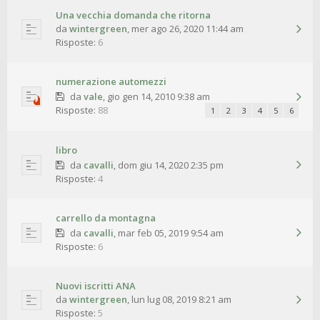
Una vecchia domanda che ritorna
da
wintergreen
,
mer ago 26, 2020 11:44 am
Risposte:
6
numerazione automezzi
da
vale
,
gio gen 14, 2010 9:38 am
Risposte:
88
1
2
3
4
5
6
libro
da
cavalli
,
dom giu 14, 2020 2:35 pm
Risposte:
4
carrello da montagna
da
cavalli
,
mar feb 05, 2019 9:54 am
Risposte:
6
Nuovi iscritti ANA
da
wintergreen
,
lun lug 08, 2019 8:21 am
Risposte:
5