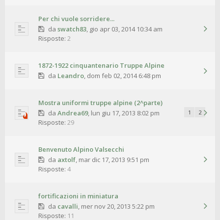
Per chi vuole sorridere...
da
swatch83
,
gio apr 03, 2014 10:34 am
Risposte:
2
1872-1922 cinquantenario Truppe Alpine
da
Leandro
,
dom feb 02, 2014 6:48 pm
Mostra uniformi truppe alpine (2^parte)
da
Andrea69
,
lun giu 17, 2013 8:02 pm
1
2
Risposte:
29
Benvenuto Alpino Valsecchi
da
axtolf
,
mar dic 17, 2013 9:51 pm
Risposte:
4
fortificazioni in miniatura
da
cavalli
,
mer nov 20, 2013 5:22 pm
Risposte:
11