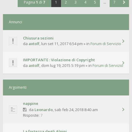
Pagina
1
di
7
1
2
3
4
5
…
7
Annunci
Chiusura sezioni
da
axtolf
,
lun set 11, 2017 6:54 pm
» in
Forum di Servizio
IMPORTANTE : Violazione di Copyright
da
axtolf
,
dom lug 19, 2015 5:19 pm
» in
Forum di Servizio
Argomenti
nappine
da
Leonardo
,
sab feb 24, 2018 8:40 am
Risposte:
7
La fortezza degli Alpini