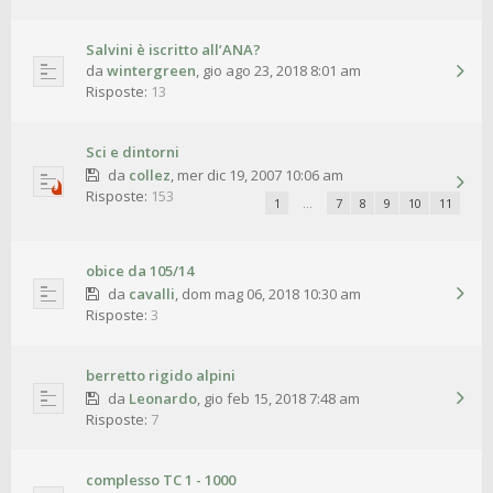
Salvini è iscritto all’ANA?
da
wintergreen
,
gio ago 23, 2018 8:01 am
Risposte:
13
Sci e dintorni
da
collez
,
mer dic 19, 2007 10:06 am
Risposte:
153
1
…
7
8
9
10
11
obice da 105/14
da
cavalli
,
dom mag 06, 2018 10:30 am
Risposte:
3
berretto rigido alpini
da
Leonardo
,
gio feb 15, 2018 7:48 am
Risposte:
7
complesso TC 1 - 1000