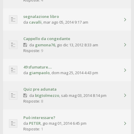
Risposte:
4
segnalazione libro
da
cavalli
,
mar ago 05, 2014 9:17 am
Cappello da congedante
da
gemona76
,
gio dic 13, 2012 8:33 am
Risposte:
9
49 sfumature....
da
giampaolo
,
dom mag 25, 2014 4:43 pm
Quiz pre adunata
da
btgtolmezzo
,
sab mag 03, 2014 8:14 pm
Risposte:
8
Può interessare?
da
PETER
,
gio mag 01, 2014 6:45 pm
Risposte:
1