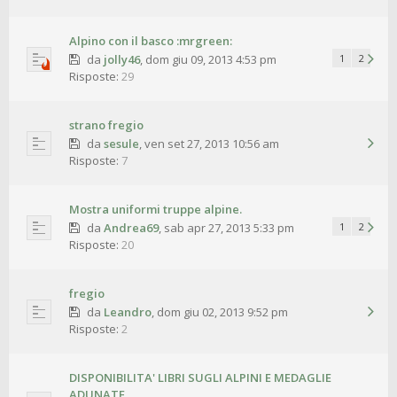
Alpino con il basco :mrgreen:
da
jolly46
,
dom giu 09, 2013 4:53 pm
1
2
Risposte:
29
strano fregio
da
sesule
,
ven set 27, 2013 10:56 am
Risposte:
7
Mostra uniformi truppe alpine.
da
Andrea69
,
sab apr 27, 2013 5:33 pm
1
2
Risposte:
20
fregio
da
Leandro
,
dom giu 02, 2013 9:52 pm
Risposte:
2
DISPONIBILITA' LIBRI SUGLI ALPINI E MEDAGLIE
ADUNATE