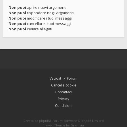
Non puoi
aprire nuovi argomenti
Non puoi
rispondere negli argomenti
Non puoi
modificare i tuoi messaggi
Non puoi
cancellare i tuoi messaggi
Non puoi
inviare allegati
Vecio.it
Forum
Cancella cookie
Contattaci
Privacy
Condizioni
Creato da
phpBB
® Forum Software © phpBB Limited
Hawiki Theme by
Gramziu