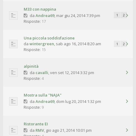
M33 con nappina
da
Andrea69
,
mar giu 24, 2014 7:39 pm
1
2
Risposte:
17
Una piccola soddisfazione
da
wintergreen
,
sab ago 16, 2014 8:20 am
1
2
Risposte:
15
alpinità
da
cavalli
,
ven set 12, 2014 3:32 pm
Risposte:
4
Mostra sulla "NAJA"
da
Andrea69
,
dom lug 20, 2014 1:32 pm
Risposte:
9
Ristorante EI
da
RMV
,
gio ago 21, 2014 10:01 pm