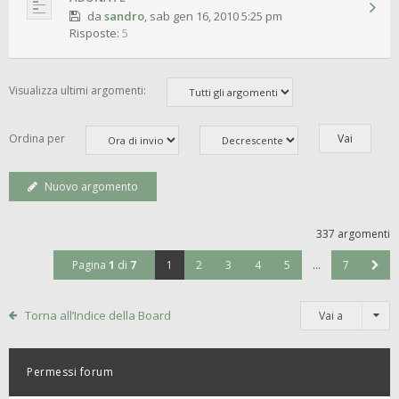
da
sandro
,
sab gen 16, 2010 5:25 pm
Risposte:
5
Visualizza ultimi argomenti:
Ordina per
Nuovo argomento
337 argomenti
Pagina
1
di
7
1
2
3
4
5
…
7
Torna all’Indice della Board
Vai a
Permessi forum