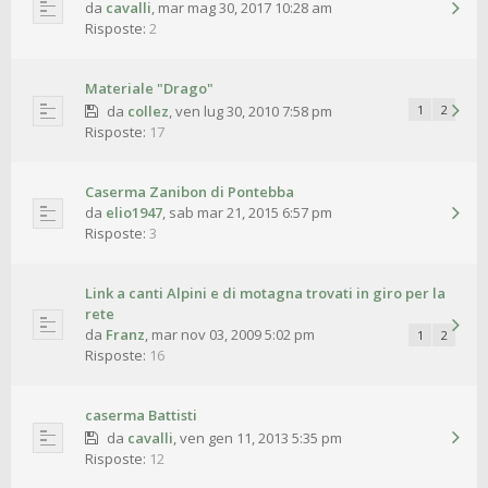
da
cavalli
,
mar mag 30, 2017 10:28 am
Risposte:
2
Materiale "Drago"
da
collez
,
ven lug 30, 2010 7:58 pm
1
2
Risposte:
17
Caserma Zanibon di Pontebba
da
elio1947
,
sab mar 21, 2015 6:57 pm
Risposte:
3
Link a canti Alpini e di motagna trovati in giro per la
rete
da
Franz
,
mar nov 03, 2009 5:02 pm
1
2
Risposte:
16
caserma Battisti
da
cavalli
,
ven gen 11, 2013 5:35 pm
Risposte:
12