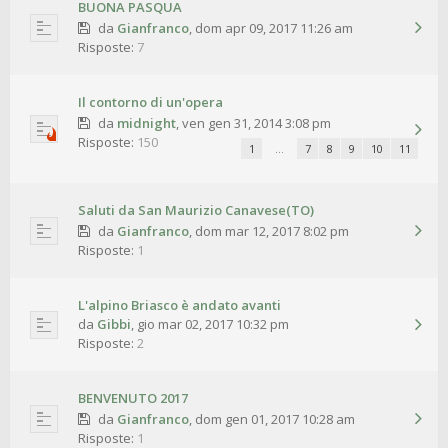
BUONA PASQUA
da
Gianfranco
,
dom apr 09, 2017 11:26 am
Risposte:
7
Il contorno di un'opera
da
midnight
,
ven gen 31, 2014 3:08 pm
Risposte:
150
1
…
7
8
9
10
11
Saluti da San Maurizio Canavese(TO)
da
Gianfranco
,
dom mar 12, 2017 8:02 pm
Risposte:
1
L'alpino Briasco è andato avanti
da
Gibbi
,
gio mar 02, 2017 10:32 pm
Risposte:
2
BENVENUTO 2017
da
Gianfranco
,
dom gen 01, 2017 10:28 am
Risposte:
1