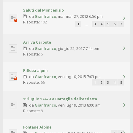
Saluti dal Moncenisio
da
Gianfranco
,
mar mar 27, 2012 6:56 pm
Risposte:
102
1
…
3
4
5
6
7
Arriva Caronte
da
Gianfranco
,
gio giu 22, 2017 7:44 pm
Risposte:
6
Riflessi alpini
da
Gianfranco
,
ven lug 10, 2015 7:03 pm
Risposte:
66
1
2
3
4
5
19 luglio 1747-La Battaglia dell'Assietta
da
Gianfranco
,
ven lug 19, 2013 8:00 am
Risposte:
8
Fontane Alpine
1
2