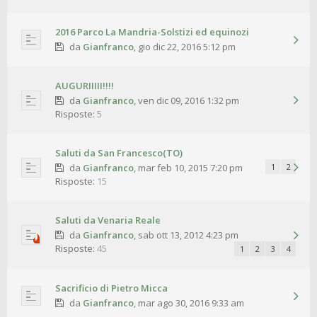
2016 Parco La Mandria-Solstizi ed equinozi
da
Gianfranco
,
gio dic 22, 2016 5:12 pm
AUGURIIIII!!!!
da
Gianfranco
,
ven dic 09, 2016 1:32 pm
Risposte:
5
Saluti da San Francesco(TO)
da
Gianfranco
,
mar feb 10, 2015 7:20 pm
1
2
Risposte:
15
Saluti da Venaria Reale
da
Gianfranco
,
sab ott 13, 2012 4:23 pm
Risposte:
45
1
2
3
4
Sacrificio di Pietro Micca
da
Gianfranco
,
mar ago 30, 2016 9:33 am