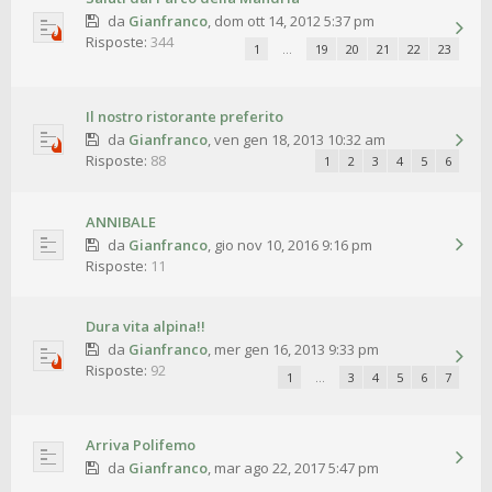
da
Gianfranco
,
dom ott 14, 2012 5:37 pm
Risposte:
344
1
…
19
20
21
22
23
Il nostro ristorante preferito
da
Gianfranco
,
ven gen 18, 2013 10:32 am
Risposte:
88
1
2
3
4
5
6
ANNIBALE
da
Gianfranco
,
gio nov 10, 2016 9:16 pm
Risposte:
11
Dura vita alpina!!
da
Gianfranco
,
mer gen 16, 2013 9:33 pm
Risposte:
92
1
…
3
4
5
6
7
Arriva Polifemo
da
Gianfranco
,
mar ago 22, 2017 5:47 pm