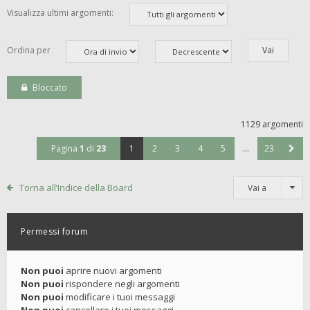
Visualizza ultimi argomenti:
Ordina per
Bloccato
1129 argomenti
Pagina
1
di
23
1
2
3
4
5
…
23
Torna all’Indice della Board
Vai a
Permessi forum
Non puoi
aprire nuovi argomenti
Non puoi
rispondere negli argomenti
Non puoi
modificare i tuoi messaggi
Non puoi
cancellare i tuoi messaggi