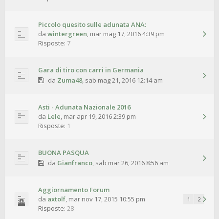
Piccolo quesito sulle adunata ANA:
da
wintergreen
,
mar mag 17, 2016 4:39 pm
Risposte:
7
Gara di tiro con carri in Germania
da
Zuma48
,
sab mag 21, 2016 12:14 am
Asti - Adunata Nazionale 2016
da
Lele
,
mar apr 19, 2016 2:39 pm
Risposte:
1
BUONA PASQUA
da
Gianfranco
,
sab mar 26, 2016 8:56 am
Aggiornamento Forum
da
axtolf
,
mar nov 17, 2015 10:55 pm
1
2
Risposte:
28