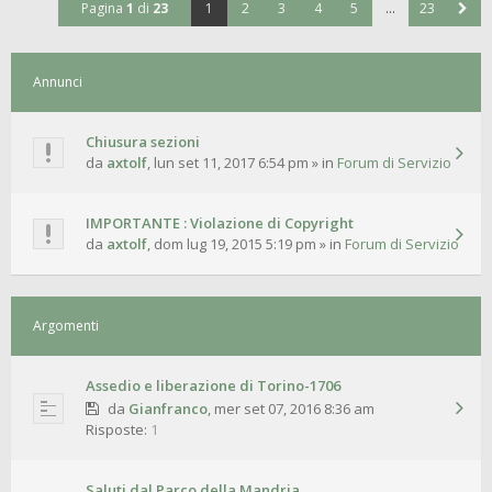
Pagina
1
di
23
1
2
3
4
5
…
23
Annunci
Chiusura sezioni
da
axtolf
,
lun set 11, 2017 6:54 pm
» in
Forum di Servizio
IMPORTANTE : Violazione di Copyright
da
axtolf
,
dom lug 19, 2015 5:19 pm
» in
Forum di Servizio
Argomenti
Assedio e liberazione di Torino-1706
da
Gianfranco
,
mer set 07, 2016 8:36 am
Risposte:
1
Saluti dal Parco della Mandria