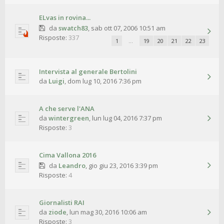
ELvas in rovina...
da
swatch83
,
sab ott 07, 2006 10:51 am
Risposte:
337
1
…
19
20
21
22
23
Intervista al generale Bertolini
da
Luigi
,
dom lug 10, 2016 7:36 pm
A che serve l'ANA
da
wintergreen
,
lun lug 04, 2016 7:37 pm
Risposte:
3
Cima Vallona 2016
da
Leandro
,
gio giu 23, 2016 3:39 pm
Risposte:
4
Giornalisti RAI
da
ziode
,
lun mag 30, 2016 10:06 am
Risposte:
3