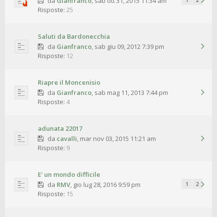
da
Gianfranco
,
sab ott 31, 2015 11:34 am
Risposte:
25
Saluti da Bardonecchia
da
Gianfranco
,
sab giu 09, 2012 7:39 pm
Risposte:
12
Riapre il Moncenisio
da
Gianfranco
,
sab mag 11, 2013 7:44 pm
Risposte:
4
adunata 22017
da
cavalli
,
mar nov 03, 2015 11:21 am
Risposte:
9
E' un mondo difficile
da
RMV
,
gio lug 28, 2016 9:59 pm
1
2
Risposte:
15