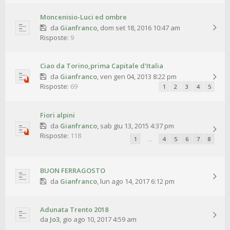
Moncenisio-Luci ed ombre
da
Gianfranco
,
dom set 18, 2016 10:47 am
Risposte:
9
Ciao da Torino,prima Capitale d'Italia
da
Gianfranco
,
ven gen 04, 2013 8:22 pm
Risposte:
69
1
2
3
4
5
Fiori alpini
da
Gianfranco
,
sab giu 13, 2015 4:37 pm
Risposte:
118
1
…
4
5
6
7
8
BUON FERRAGOSTO
da
Gianfranco
,
lun ago 14, 2017 6:12 pm
Adunata Trento 2018
da
Jo3
,
gio ago 10, 2017 4:59 am