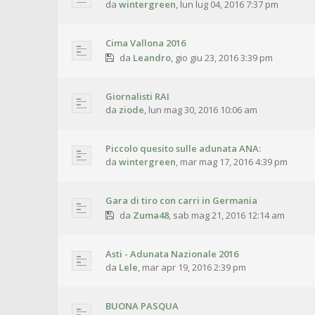
da
wintergreen
,
lun lug 04, 2016 7:37 pm
Cima Vallona 2016
da
Leandro
,
gio giu 23, 2016 3:39 pm
Giornalisti RAI
da
ziode
,
lun mag 30, 2016 10:06 am
Piccolo quesito sulle adunata ANA:
da
wintergreen
,
mar mag 17, 2016 4:39 pm
Gara di tiro con carri in Germania
da
Zuma48
,
sab mag 21, 2016 12:14 am
Asti - Adunata Nazionale 2016
da
Lele
,
mar apr 19, 2016 2:39 pm
BUONA PASQUA