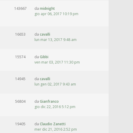
143667
da
midnight
gio apr 06, 2017 10:19 pm
16653
da
cavalli
lun mar 13, 2017 9:48 am
15574
da
Gibbi
ven mar 03, 2017 11:30 pm
14945
da
cavalli
lun gen 02, 2017 9:43 am
56804
da
Gianfranco
gio dic 22, 2016 5:12 pm
19405
da
Claudio Zanetti
mer dic 21, 2016 2:52 pm