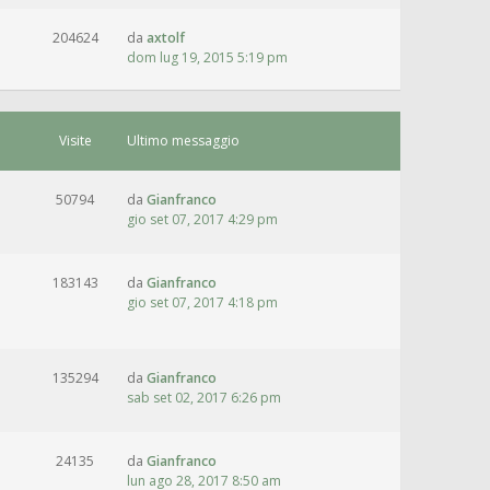
204624
da
axtolf
dom lug 19, 2015 5:19 pm
Visite
Ultimo messaggio
50794
da
Gianfranco
gio set 07, 2017 4:29 pm
183143
da
Gianfranco
gio set 07, 2017 4:18 pm
135294
da
Gianfranco
sab set 02, 2017 6:26 pm
24135
da
Gianfranco
lun ago 28, 2017 8:50 am