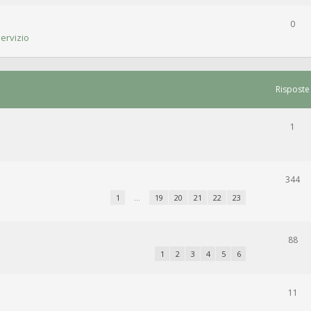
0
ervizio
Risposte
1
344
1
…
19
20
21
22
23
88
1
2
3
4
5
6
11