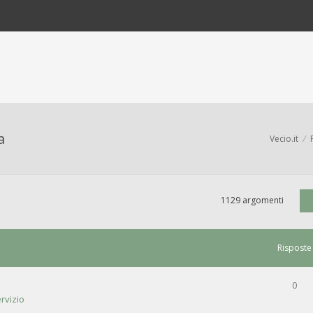
a
Vecio.it
1129 argomenti
Risposte
0
rvizio