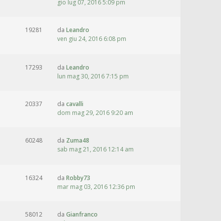
gio lug 07, 2016 5:09 pm
19281
da
Leandro
ven giu 24, 2016 6:08 pm
17293
da
Leandro
lun mag 30, 2016 7:15 pm
20337
da
cavalli
dom mag 29, 2016 9:20 am
60248
da
Zuma48
sab mag 21, 2016 12:14 am
16324
da
Robby73
mar mag 03, 2016 12:36 pm
58012
da
Gianfranco