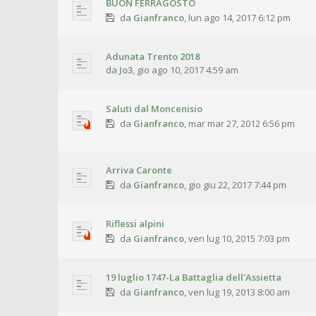
BUON FERRAGOSTO
da
Gianfranco
,
lun ago 14, 2017 6:12 pm
Adunata Trento 2018
da
Jo3
,
gio ago 10, 2017 4:59 am
Saluti dal Moncenisio
da
Gianfranco
,
mar mar 27, 2012 6:56 pm
Arriva Caronte
da
Gianfranco
,
gio giu 22, 2017 7:44 pm
Riflessi alpini
da
Gianfranco
,
ven lug 10, 2015 7:03 pm
19 luglio 1747-La Battaglia dell'Assietta
da
Gianfranco
,
ven lug 19, 2013 8:00 am