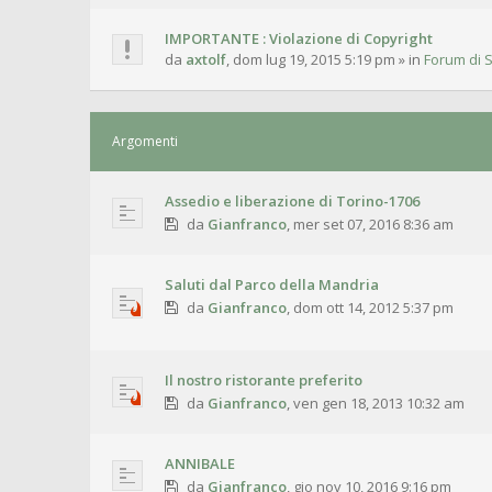
IMPORTANTE : Violazione di Copyright
da
axtolf
,
dom lug 19, 2015 5:19 pm
» in
Forum di S
Argomenti
Assedio e liberazione di Torino-1706
da
Gianfranco
,
mer set 07, 2016 8:36 am
Saluti dal Parco della Mandria
da
Gianfranco
,
dom ott 14, 2012 5:37 pm
Il nostro ristorante preferito
da
Gianfranco
,
ven gen 18, 2013 10:32 am
ANNIBALE
da
Gianfranco
,
gio nov 10, 2016 9:16 pm