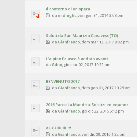
Il contorno di un'opera
da
midnight
,
ven gen 31, 2014 3:08 pm
Saluti da San Maurizio Canavese(TO)
da
Gianfranco
,
dom mar 12, 2017 8:02 pm
L'alpino Briasco è andato avanti
da
Gibbi
,
gio mar 02, 2017 10:32 pm
BENVENUTO 2017
da
Gianfranco
,
dom gen 01, 2017 10:28 am
2016 Parco La Mandria-Solstizi ed equinozi
da
Gianfranco
,
gio dic 22, 2016 5:12 pm
AUGURIIIII!!!!
da
Gianfranco
,
ven dic 09, 2016 1:32 pm