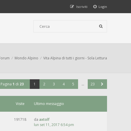
Iscriviti
Login
Forum
Mondo Alpino
Vita Alpina di tutti i giorni - Sola Lettura
Pagina
1
di
23
1
2
3
4
5
…
23
Visite
Ultimo messaggio
191718
da
axtolf
lun set 11, 2017 6:54 pm