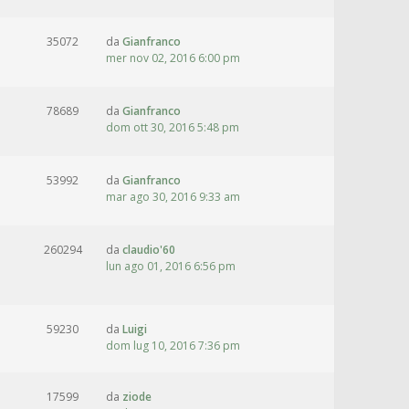
35072
da
Gianfranco
mer nov 02, 2016 6:00 pm
78689
da
Gianfranco
dom ott 30, 2016 5:48 pm
53992
da
Gianfranco
mar ago 30, 2016 9:33 am
260294
da
claudio'60
lun ago 01, 2016 6:56 pm
59230
da
Luigi
dom lug 10, 2016 7:36 pm
17599
da
ziode