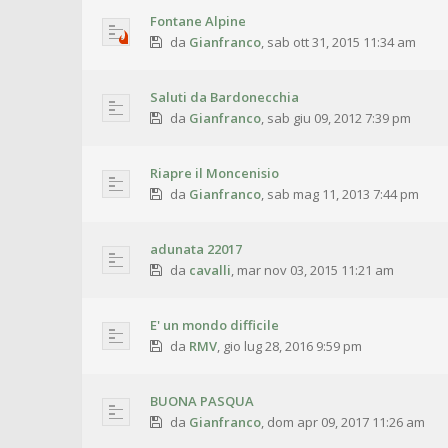
Fontane Alpine
da
Gianfranco
,
sab ott 31, 2015 11:34 am
Saluti da Bardonecchia
da
Gianfranco
,
sab giu 09, 2012 7:39 pm
Riapre il Moncenisio
da
Gianfranco
,
sab mag 11, 2013 7:44 pm
adunata 22017
da
cavalli
,
mar nov 03, 2015 11:21 am
E' un mondo difficile
da
RMV
,
gio lug 28, 2016 9:59 pm
BUONA PASQUA
da
Gianfranco
,
dom apr 09, 2017 11:26 am