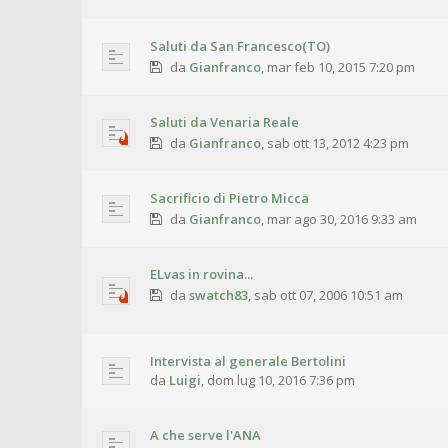
Saluti da San Francesco(TO)
da
Gianfranco
,
mar feb 10, 2015 7:20 pm
Saluti da Venaria Reale
da
Gianfranco
,
sab ott 13, 2012 4:23 pm
Sacrificio di Pietro Micca
da
Gianfranco
,
mar ago 30, 2016 9:33 am
ELvas in rovina...
da
swatch83
,
sab ott 07, 2006 10:51 am
Intervista al generale Bertolini
da
Luigi
,
dom lug 10, 2016 7:36 pm
A che serve l'ANA