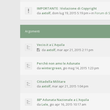
IMPORTANTE : Violazione di Copyright
da
axtolf
,
dom lug 19, 2015 5:19 pm
» in
Forum di S
Argomenti
Vecio.it a L'Aquila
da
axtolf
,
mar apr 21, 2015 2:11 pm
Perchè non amo le Adunate
da
wintergreen
,
gio mag 14, 2015 1:23 pm
Cittadella Militare
da
axtolf
,
mar apr 21, 2015 1:04 pm
88° Adunata Nazionale a L'Aquila
da
Lele
,
gio apr 16, 2015 10:17 am