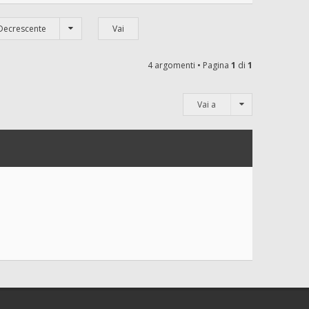
Decrescente
4 argomenti • Pagina
1
di
1
Vai a