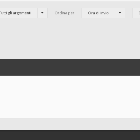
Tutti gli argomenti
Ordina per
Ora di invio