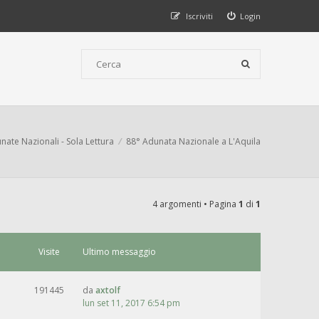
Iscriviti
Login
nate Nazionali - Sola Lettura
88° Adunata Nazionale a L'Aquila
4 argomenti • Pagina
1
di
1
Visite
Ultimo messaggio
191445
da
axtolf
lun set 11, 2017 6:54 pm