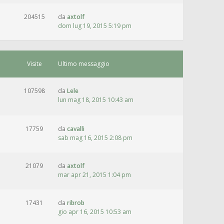
204515
da
axtolf
dom lug 19, 2015 5:19 pm
Visite
Ultimo messaggio
107598
da
Lele
lun mag 18, 2015 10:43 am
17759
da
cavalli
sab mag 16, 2015 2:08 pm
21079
da
axtolf
mar apr 21, 2015 1:04 pm
17431
da
ribrob
gio apr 16, 2015 10:53 am