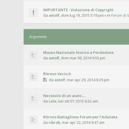
IMPORTANTE : Violazione di Copyright
da
axtolf
,
dom lug 19, 2015 5:19 pm
» in
Forum di S
Argomenti
Museo Nazionale Storico a Pordedone
da
axtolf
,
dom mar 09, 2014 9:55 pm
Ritrovo Vecio.it
da
axtolf
,
mar apr 29, 2014 8:29 pm
Necessito di un aiuto.....
da
Lele
,
lun ott 07, 2013 6:32 am
Ritrovo Battaglione Forum per l'Adunata
da
ribrob
,
mar apr 22, 2014 9:47 am