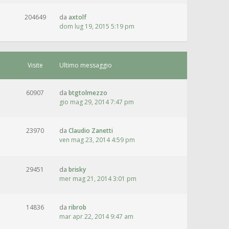
204649
da
axtolf
dom lug 19, 2015 5:19 pm
Visite
Ultimo messaggio
60907
da
btgtolmezzo
gio mag 29, 2014 7:47 pm
23970
da
Claudio Zanetti
ven mag 23, 2014 4:59 pm
29451
da
brisky
mer mag 21, 2014 3:01 pm
14836
da
ribrob
mar apr 22, 2014 9:47 am