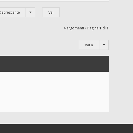
Decrescente
4 argomenti • Pagina
1
di
1
Vai a