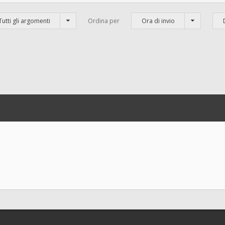
Tutti gli argomenti
Ordina per
Ora di invio