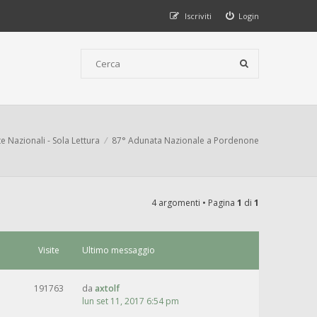
Iscriviti
Login
 Nazionali - Sola Lettura
87° Adunata Nazionale a Pordenone
4 argomenti • Pagina
1
di
1
Visite
Ultimo messaggio
191763
da
axtolf
lun set 11, 2017 6:54 pm