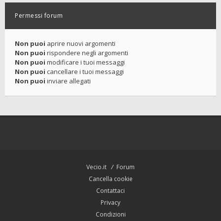
Permessi forum
Non puoi
aprire nuovi argomenti
Non puoi
rispondere negli argomenti
Non puoi
modificare i tuoi messaggi
Non puoi
cancellare i tuoi messaggi
Non puoi
inviare allegati
Vecio.it
Forum
Cancella cookie
Contattaci
Privacy
Condizioni