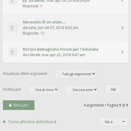
da
axtolf
,
mar apr 29, 2014 8:29 pm
Risposte:
9
Necessito di un aiuto.....
da
Lele
,
lun ott 07, 2013 6:32 am
Risposte:
10
Ritrovo Battaglione Forum per l'Adunata
da
ribrob
,
mar apr 22, 2014 9:47 am
Visualizza ultimi argomenti:
Ordina per
Bloccato
4 argomenti • Pagina
1
di
1
Torna all’Indice della Board
Vai a