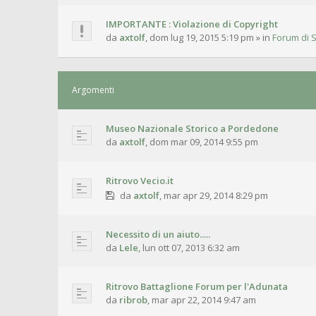
IMPORTANTE : Violazione di Copyright
da
axtolf
,
dom lug 19, 2015 5:19 pm
» in
Forum di S
Argomenti
Museo Nazionale Storico a Pordedone
da
axtolf
,
dom mar 09, 2014 9:55 pm
Ritrovo Vecio.it
da
axtolf
,
mar apr 29, 2014 8:29 pm
Necessito di un aiuto.....
da
Lele
,
lun ott 07, 2013 6:32 am
Ritrovo Battaglione Forum per l'Adunata
da
ribrob
,
mar apr 22, 2014 9:47 am