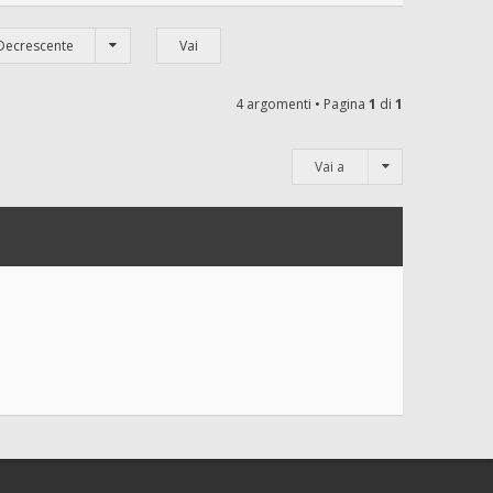
Decrescente
4 argomenti • Pagina
1
di
1
Vai a