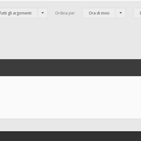
Tutti gli argomenti
Ordina per
Ora di invio