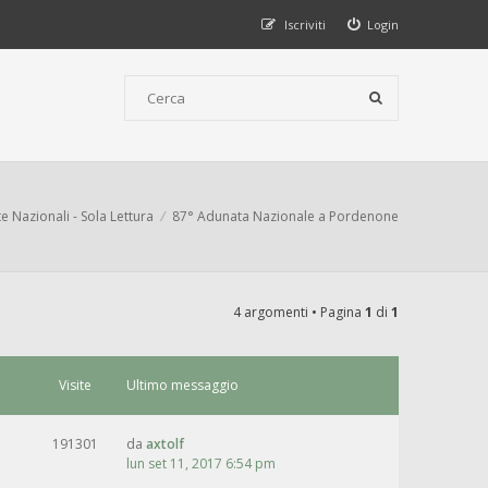
Iscriviti
Login
 Nazionali - Sola Lettura
87° Adunata Nazionale a Pordenone
4 argomenti • Pagina
1
di
1
Visite
Ultimo messaggio
191301
da
axtolf
lun set 11, 2017 6:54 pm