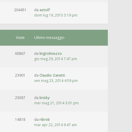
204451
da
axtolf
dom lug 19, 2015 5:19 pm
Visite
Ultimo messaggio
60867
da
btgtolmezzo
gio mag 29, 2014 7:47 pm
23901
da
Claudio Zanetti
ven mag 23, 2014 4:59 pm
29387
da
brisky
mer mag 21, 2014 3:01 pm
14818
da
ribrob
mar apr 22, 2014 9:47 am