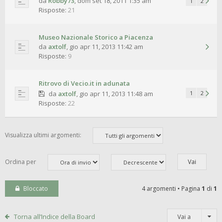
da
Robby73
,
dom set 18, 2011 1:35 am
1
2
Risposte:
21
Museo Nazionale Storico a Piacenza
da
axtolf
,
gio apr 11, 2013 11:42 am
Risposte:
9
Ritrovo di Vecio.it in adunata
da
axtolf
,
gio apr 11, 2013 11:48 am
1
2
Risposte:
22
Visualizza ultimi argomenti:
Ordina per
Bloccato
4 argomenti • Pagina
1
di
1
Torna all’Indice della Board
Vai a