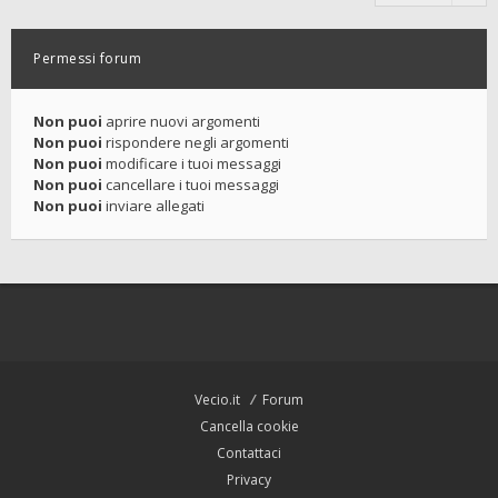
Permessi forum
Non puoi
aprire nuovi argomenti
Non puoi
rispondere negli argomenti
Non puoi
modificare i tuoi messaggi
Non puoi
cancellare i tuoi messaggi
Non puoi
inviare allegati
Vecio.it
Forum
Cancella cookie
Contattaci
Privacy