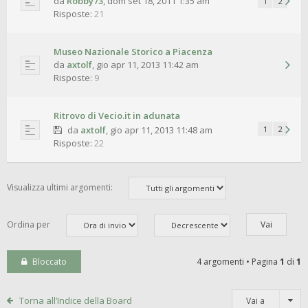
da
Robby73
,
dom set 18, 2011 1:35 am
1
2
Risposte:
21
Museo Nazionale Storico a Piacenza
da
axtolf
,
gio apr 11, 2013 11:42 am
Risposte:
9
Ritrovo di Vecio.it in adunata
da
axtolf
,
gio apr 11, 2013 11:48 am
1
2
Risposte:
22
Visualizza ultimi argomenti:
Ordina per
Bloccato
4 argomenti • Pagina
1
di
1
Torna all’Indice della Board
Vai a