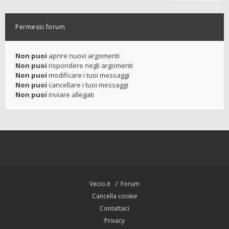
Permessi forum
Non puoi
aprire nuovi argomenti
Non puoi
rispondere negli argomenti
Non puoi
modificare i tuoi messaggi
Non puoi
cancellare i tuoi messaggi
Non puoi
inviare allegati
Vecio.it
Forum
Cancella cookie
Contattaci
Privacy