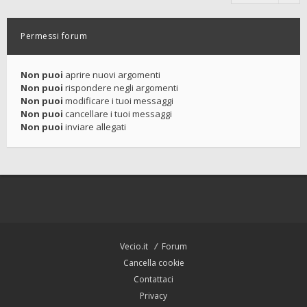
Permessi forum
Non puoi
aprire nuovi argomenti
Non puoi
rispondere negli argomenti
Non puoi
modificare i tuoi messaggi
Non puoi
cancellare i tuoi messaggi
Non puoi
inviare allegati
Vecio.it
Forum
Cancella cookie
Contattaci
Privacy