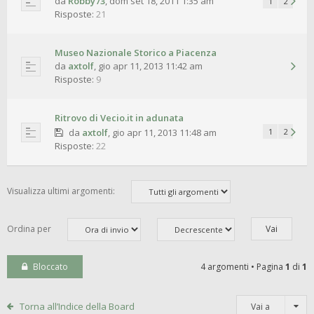
da
Robby73
,
dom set 18, 2011 1:35 am
1
2
Risposte:
21
Museo Nazionale Storico a Piacenza
da
axtolf
,
gio apr 11, 2013 11:42 am
Risposte:
9
Ritrovo di Vecio.it in adunata
da
axtolf
,
gio apr 11, 2013 11:48 am
1
2
Risposte:
22
Visualizza ultimi argomenti:
Ordina per
Bloccato
4 argomenti • Pagina
1
di
1
Torna all’Indice della Board
Vai a