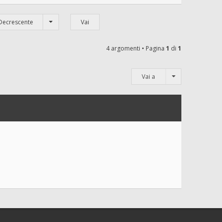
Decrescente
4 argomenti • Pagina
1
di
1
Vai a