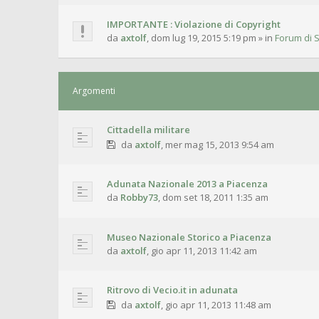
IMPORTANTE : Violazione di Copyright
da
axtolf
,
dom lug 19, 2015 5:19 pm
» in
Forum di S
Argomenti
Cittadella militare
da
axtolf
,
mer mag 15, 2013 9:54 am
Adunata Nazionale 2013 a Piacenza
da
Robby73
,
dom set 18, 2011 1:35 am
Museo Nazionale Storico a Piacenza
da
axtolf
,
gio apr 11, 2013 11:42 am
Ritrovo di Vecio.it in adunata
da
axtolf
,
gio apr 11, 2013 11:48 am