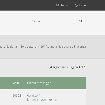
Iscriviti
Login
ate Nazionali - Sola Lettura
86° Adunata Nazionale a Piacenza
4 argomenti • Pagina
1
di
1
Visite
Ultimo messaggio
191352
da
axtolf
lun set 11, 2017 6:54 pm