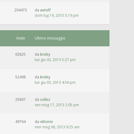
204473
da
axtolf
dom lug 19, 2015 5:19 pm
Visite
Ultimo messaggio
63825
da
brisky
lun giu 03, 2013 5:27 pm
52498
da
brisky
lun giu 03, 2013 4:56 pm
25807
da
collez
ven mag 17, 2013 2:05 pm
49764
da
vittorio
mer mag 08, 2013 9:25 am