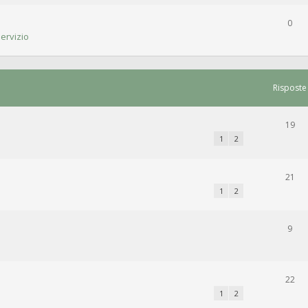
0
ervizio
Risposte
19
1
2
21
1
2
9
22
1
2