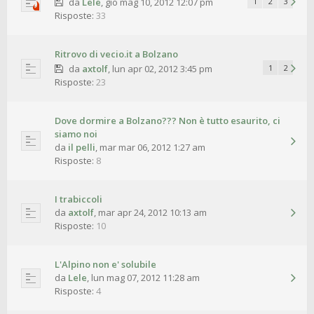
da
Lele
,
gio mag 10, 2012 12:07 pm
1
2
3
Risposte:
33
Ritrovo di vecio.it a Bolzano
da
axtolf
,
lun apr 02, 2012 3:45 pm
1
2
Risposte:
23
Dove dormire a Bolzano??? Non è tutto esaurito, ci
siamo noi
da
il pelli
,
mar mar 06, 2012 1:27 am
Risposte:
8
I trabiccoli
da
axtolf
,
mar apr 24, 2012 10:13 am
Risposte:
10
L'Alpino non e' solubile
da
Lele
,
lun mag 07, 2012 11:28 am
Risposte:
4