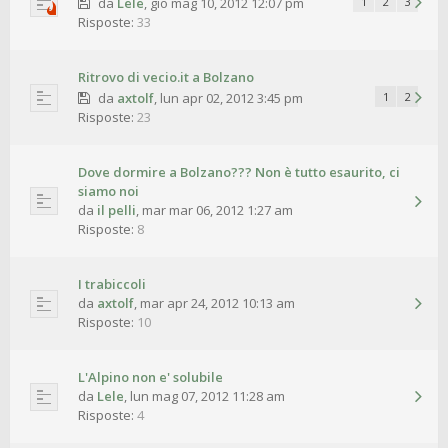
da
Lele
,
gio mag 10, 2012 12:07 pm
1
2
3
Risposte:
33
Ritrovo di vecio.it a Bolzano
da
axtolf
,
lun apr 02, 2012 3:45 pm
1
2
Risposte:
23
Dove dormire a Bolzano??? Non è tutto esaurito, ci
siamo noi
da
il pelli
,
mar mar 06, 2012 1:27 am
Risposte:
8
I trabiccoli
da
axtolf
,
mar apr 24, 2012 10:13 am
Risposte:
10
L'Alpino non e' solubile
da
Lele
,
lun mag 07, 2012 11:28 am
Risposte:
4