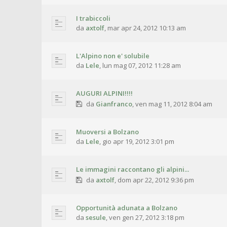
I trabiccoli
da
axtolf
,
mar apr 24, 2012 10:13 am
L'Alpino non e' solubile
da
Lele
,
lun mag 07, 2012 11:28 am
AUGURI ALPINI!!!!
da
Gianfranco
,
ven mag 11, 2012 8:04 am
Muoversi a Bolzano
da
Lele
,
gio apr 19, 2012 3:01 pm
Le immagini raccontano gli alpini...
da
axtolf
,
dom apr 22, 2012 9:36 pm
Opportunità adunata a Bolzano
da
sesule
,
ven gen 27, 2012 3:18 pm