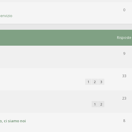
0
ervizio
Risposte
9
33
1
2
3
23
1
2
, ci siamo noi
8