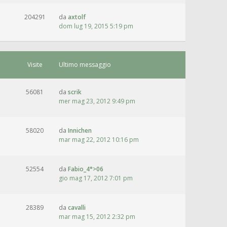
204291
da
axtolf
dom lug 19, 2015 5:19 pm
Visite
Ultimo messaggio
56081
da
scrik
mer mag 23, 2012 9:49 pm
58020
da
Innichen
mar mag 22, 2012 10:16 pm
52554
da
Fabio_4°>06
gio mag 17, 2012 7:01 pm
28389
da
cavalli
mar mag 15, 2012 2:32 pm