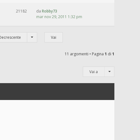
21182
da
Robby73
mar nov 29, 2011 1:32 pm
Decrescente
11 argomenti • Pagina
1
di
1
Vai a