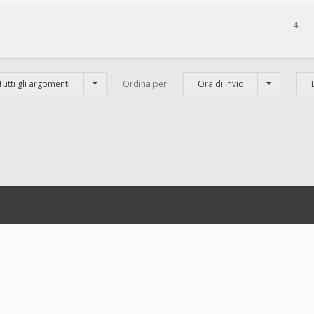
4
Tutti gli argomenti
Ordina per
Ora di invio