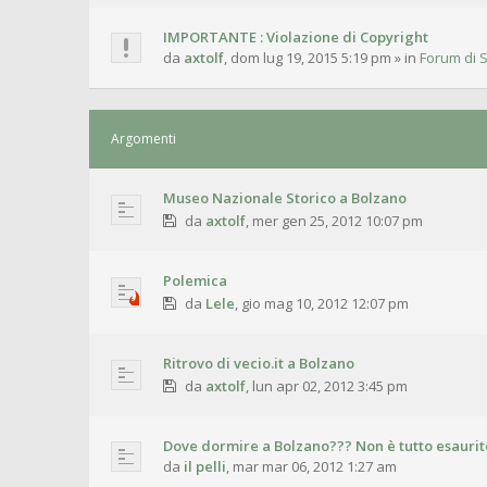
IMPORTANTE : Violazione di Copyright
da
axtolf
,
dom lug 19, 2015 5:19 pm
» in
Forum di S
Argomenti
Museo Nazionale Storico a Bolzano
da
axtolf
,
mer gen 25, 2012 10:07 pm
Polemica
da
Lele
,
gio mag 10, 2012 12:07 pm
Ritrovo di vecio.it a Bolzano
da
axtolf
,
lun apr 02, 2012 3:45 pm
Dove dormire a Bolzano??? Non è tutto esaurito
da
il pelli
,
mar mar 06, 2012 1:27 am