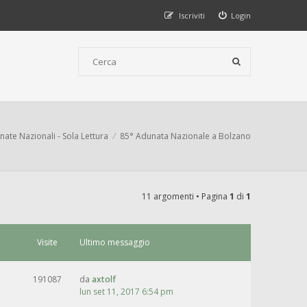
Iscriviti
Login
ate Nazionali - Sola Lettura
85° Adunata Nazionale a Bolzano
11 argomenti • Pagina
1
di
1
Visite
Ultimo messaggio
191087
da
axtolf
lun set 11, 2017 6:54 pm