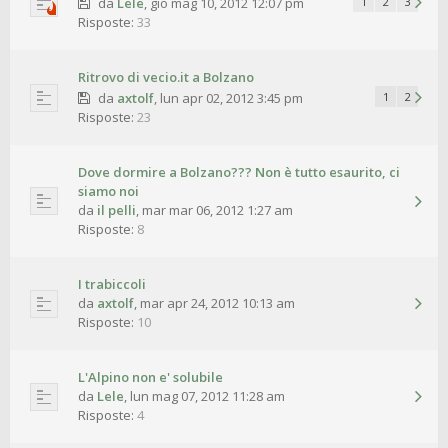
da
Lele
,
gio mag 10, 2012 12:07 pm
1
2
3
Risposte:
33
Ritrovo di vecio.it a Bolzano
da
axtolf
,
lun apr 02, 2012 3:45 pm
1
2
Risposte:
23
Dove dormire a Bolzano??? Non è tutto esaurito, ci
siamo noi
da
il pelli
,
mar mar 06, 2012 1:27 am
Risposte:
8
I trabiccoli
da
axtolf
,
mar apr 24, 2012 10:13 am
Risposte:
10
L'Alpino non e' solubile
da
Lele
,
lun mag 07, 2012 11:28 am
Risposte:
4