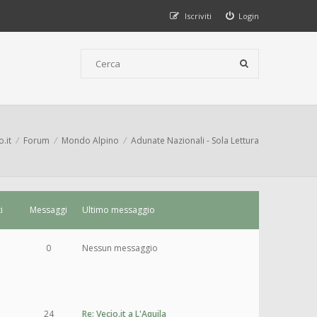
Iscriviti
Login
o.it
Forum
Mondo Alpino
Adunate Nazionali - Sola Lettura
i
Messaggi
Ultimo messaggio
0
Nessun messaggio
24
Re: Vecio.it a L'Aquila