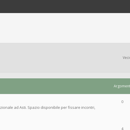
Veci
Argoment
0
ionale ad Asti. Spazio disponibile per fissare incontri,
4