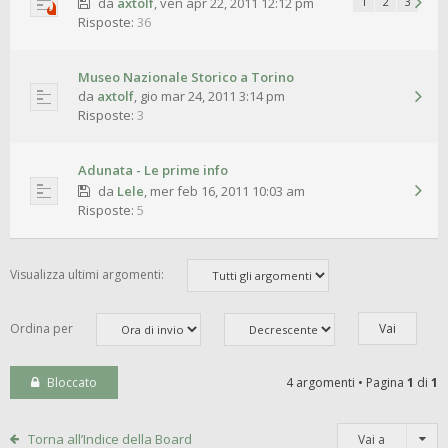
da
axtolf
,
ven apr 22, 2011 12:12 pm
1
2
3
Risposte:
36
Museo Nazionale Storico a Torino
da
axtolf
,
gio mar 24, 2011 3:14 pm
Risposte:
3
Adunata - Le prime info
da
Lele
,
mer feb 16, 2011 10:03 am
Risposte:
5
Visualizza ultimi argomenti:
Ordina per
Bloccato
4 argomenti • Pagina
1
di
1
Torna all’Indice della Board
Vai a