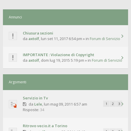
Annunci
Chiusura sezioni
da
axtolf
,
lun set 11, 2017 6:54 pm
» in
Forum di Servizio
IMPORTANTE : Violazione di Copyright
da
axtolf
,
dom lug 19, 2015 5:19 pm
» in
Forum di Servizio
Argomenti
Servizio in Tv
da
Lele
,
lun mag 09, 2011 6:57 am
1
2
3
Risposte:
34
Ritrovo vecio.it a Torino