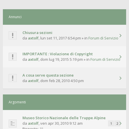
Annunci
Chiusura sezioni
da
axtolf
,
lun set 11, 2017 6:54 pm
» in
Forum di Servizio
IMPORTANTE : Violazione di Copyright
da
axtolf
,
dom lug 19, 2015 5:19 pm
» in
Forum di Servizio
A cosa serve questa sezione
da
axtolf
,
dom feb 28, 2010 4:50 pm
Argomenti
Museo Storico Nazionale delle Truppe Alpine
da
axtolf
,
ven apr 30, 2010 9:12 am
1
2
Risposte:
15