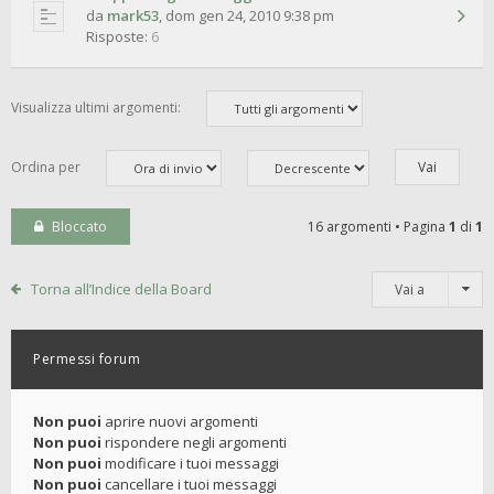
da
mark53
,
dom gen 24, 2010 9:38 pm
Risposte:
6
Visualizza ultimi argomenti:
Ordina per
Bloccato
16 argomenti • Pagina
1
di
1
Torna all’Indice della Board
Vai a
Permessi forum
Non puoi
aprire nuovi argomenti
Non puoi
rispondere negli argomenti
Non puoi
modificare i tuoi messaggi
Non puoi
cancellare i tuoi messaggi