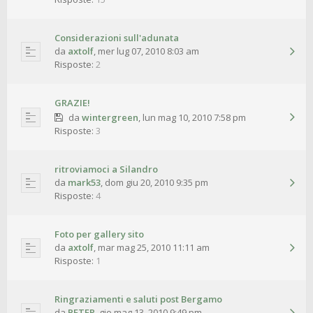
Considerazioni sull'adunata
da
axtolf
,
mer lug 07, 2010 8:03 am
Risposte:
2
GRAZIE!
da
wintergreen
,
lun mag 10, 2010 7:58 pm
Risposte:
3
ritroviamoci a Silandro
da
mark53
,
dom giu 20, 2010 9:35 pm
Risposte:
4
Foto per gallery sito
da
axtolf
,
mar mag 25, 2010 11:11 am
Risposte:
1
Ringraziamenti e saluti post Bergamo
da
PETER
,
gio mag 13, 2010 9:49 pm