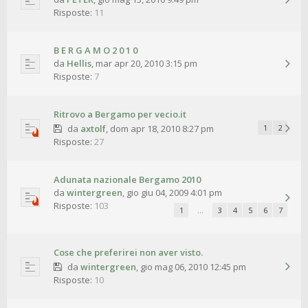
Risposte:
11
B E R G A M O 2 0 1 0
da
Hellis
,
mar apr 20, 2010 3:15 pm
Risposte:
7
Ritrovo a Bergamo per vecio.it
da
axtolf
,
dom apr 18, 2010 8:27 pm
1
2
Risposte:
27
Adunata nazionale Bergamo 2010
da
wintergreen
,
gio giu 04, 2009 4:01 pm
Risposte:
103
1
…
3
4
5
6
7
Cose che preferirei non aver visto.
da
wintergreen
,
gio mag 06, 2010 12:45 pm
Risposte:
10