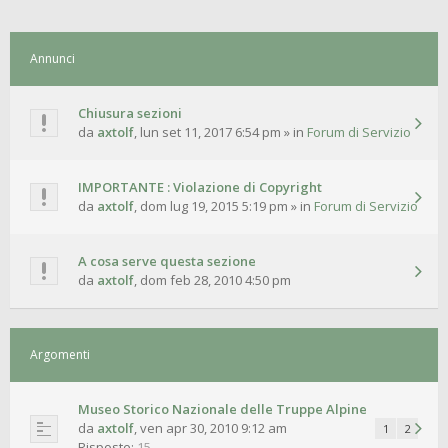
Annunci
Chiusura sezioni
da
axtolf
,
lun set 11, 2017 6:54 pm
» in
Forum di Servizio
IMPORTANTE : Violazione di Copyright
da
axtolf
,
dom lug 19, 2015 5:19 pm
» in
Forum di Servizio
A cosa serve questa sezione
da
axtolf
,
dom feb 28, 2010 4:50 pm
Argomenti
Museo Storico Nazionale delle Truppe Alpine
da
axtolf
,
ven apr 30, 2010 9:12 am
1
2
Risposte:
15