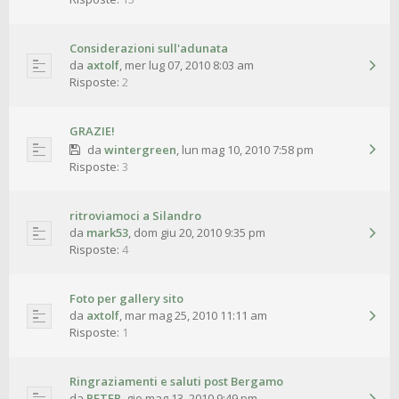
Considerazioni sull'adunata
da
axtolf
,
mer lug 07, 2010 8:03 am
Risposte:
2
GRAZIE!
da
wintergreen
,
lun mag 10, 2010 7:58 pm
Risposte:
3
ritroviamoci a Silandro
da
mark53
,
dom giu 20, 2010 9:35 pm
Risposte:
4
Foto per gallery sito
da
axtolf
,
mar mag 25, 2010 11:11 am
Risposte:
1
Ringraziamenti e saluti post Bergamo
da
PETER
,
gio mag 13, 2010 9:49 pm