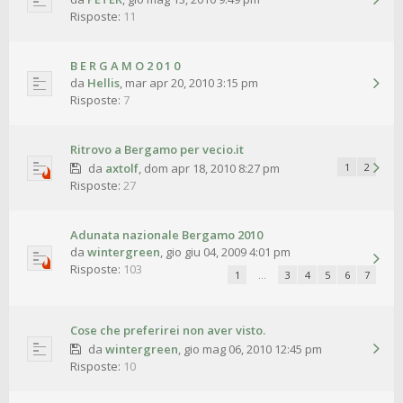
Risposte:
11
B E R G A M O 2 0 1 0
da
Hellis
,
mar apr 20, 2010 3:15 pm
Risposte:
7
Ritrovo a Bergamo per vecio.it
da
axtolf
,
dom apr 18, 2010 8:27 pm
1
2
Risposte:
27
Adunata nazionale Bergamo 2010
da
wintergreen
,
gio giu 04, 2009 4:01 pm
Risposte:
103
1
…
3
4
5
6
7
Cose che preferirei non aver visto.
da
wintergreen
,
gio mag 06, 2010 12:45 pm
Risposte:
10