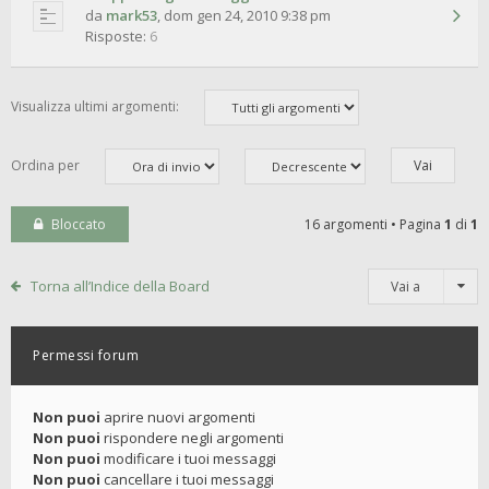
da
mark53
,
dom gen 24, 2010 9:38 pm
Risposte:
6
Visualizza ultimi argomenti:
Ordina per
Bloccato
16 argomenti • Pagina
1
di
1
Torna all’Indice della Board
Vai a
Permessi forum
Non puoi
aprire nuovi argomenti
Non puoi
rispondere negli argomenti
Non puoi
modificare i tuoi messaggi
Non puoi
cancellare i tuoi messaggi