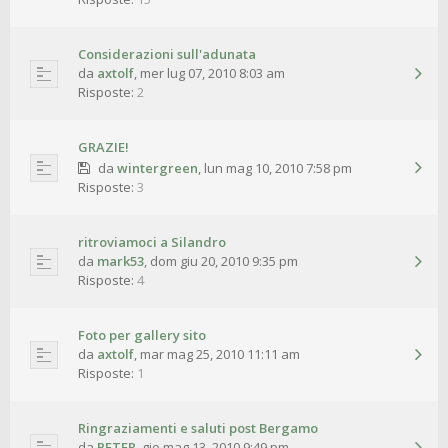
Considerazioni sull'adunata
da
axtolf
,
mer lug 07, 2010 8:03 am
Risposte:
2
GRAZIE!
da
wintergreen
,
lun mag 10, 2010 7:58 pm
Risposte:
3
ritroviamoci a Silandro
da
mark53
,
dom giu 20, 2010 9:35 pm
Risposte:
4
Foto per gallery sito
da
axtolf
,
mar mag 25, 2010 11:11 am
Risposte:
1
Ringraziamenti e saluti post Bergamo
da
PETER
,
gio mag 13, 2010 9:49 pm