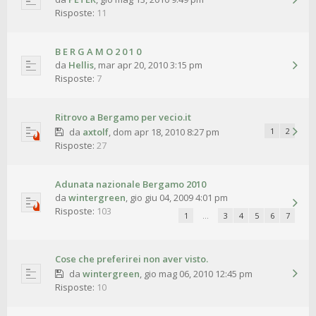
Risposte:
11
B E R G A M O 2 0 1 0
da
Hellis
,
mar apr 20, 2010 3:15 pm
Risposte:
7
Ritrovo a Bergamo per vecio.it
da
axtolf
,
dom apr 18, 2010 8:27 pm
1
2
Risposte:
27
Adunata nazionale Bergamo 2010
da
wintergreen
,
gio giu 04, 2009 4:01 pm
Risposte:
103
1
…
3
4
5
6
7
Cose che preferirei non aver visto.
da
wintergreen
,
gio mag 06, 2010 12:45 pm
Risposte:
10