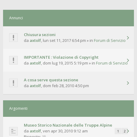
Annunci
Chiusura sezioni
da
axtolf
,
lun set 11, 2017 6:54 pm
» in
Forum di Servizio
IMPORTANTE : Violazione di Copyright
da
axtolf
,
dom lug 19, 2015 5:19 pm
» in
Forum di Servizio
A cosa serve questa sezione
da
axtolf
,
dom feb 28, 2010 4:50 pm
Argomenti
Museo Storico Nazionale delle Truppe Alpine
da
axtolf
,
ven apr 30, 2010 9:12 am
1
2
Risposte:
15