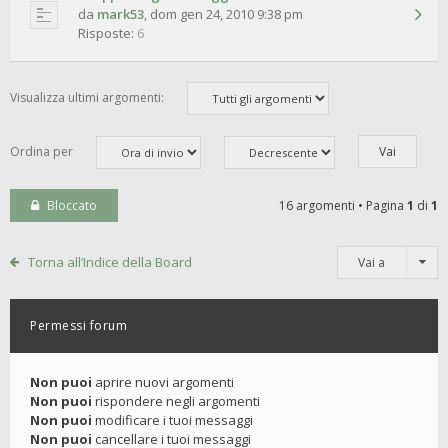
da
mark53
,
dom gen 24, 2010 9:38 pm
Risposte:
6
Visualizza ultimi argomenti:
Ordina per
Bloccato
16 argomenti • Pagina
1
di
1
Torna all’Indice della Board
Vai a
Permessi forum
Non puoi
aprire nuovi argomenti
Non puoi
rispondere negli argomenti
Non puoi
modificare i tuoi messaggi
Non puoi
cancellare i tuoi messaggi