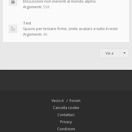
Discussioni non inerenti al mondo alpino
Argomenti:
558
Test
Spazio per testare firme, smile avatars e tutto il resto
Argomenti:
46
Vai a
Vecio.it
Forum
Cancella cookie
Contattaci
Privacy
Condizioni