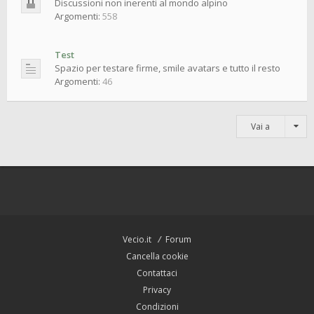
Discussioni non inerenti al mondo alpino
Argomenti:
558
Test
Spazio per testare firme, smile avatars e tutto il resto
Argomenti:
46
Vai a
Vecio.it
Forum
Cancella cookie
Contattaci
Privacy
Condizioni