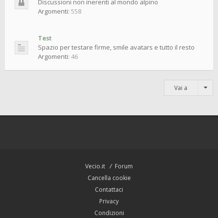
Discussioni non inerenti al mondo alpino
Argomenti:
558
Test
Spazio per testare firme, smile avatars e tutto il resto
Argomenti:
46
Vai a
Vecio.it
Forum
Cancella cookie
Contattaci
Privacy
Condizioni