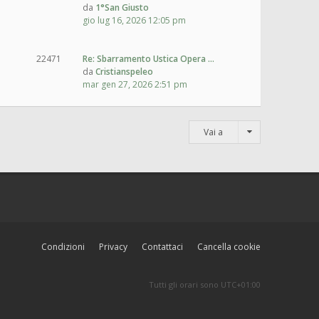
da
1°San Giusto
gio lug 16, 2026 12:05 pm
22471
Re: Sbarramento Ustica Opera …
da
Cristianspeleo
mar gen 27, 2026 2:51 pm
Vai a
Condizioni
Privacy
Contattaci
Cancella cookie
Tutti gli orari sono
UTC+01:00