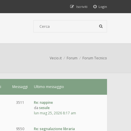
Iscriviti
Login
Vecio.it
Forum
Forum Tecnico
i
Messaggi
Ultimo messaggio
3511
Re: nappine
da
sesule
lun mag 25, 2026 8:17 am
9550
Re: segnalazione libraria