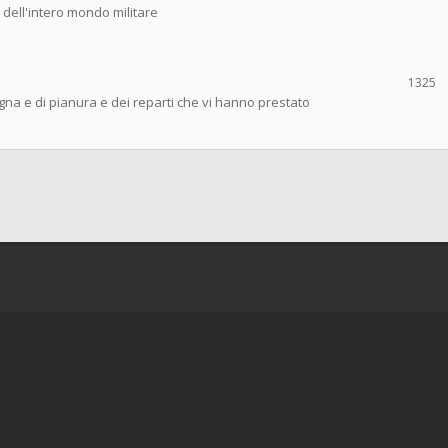
e dell'intero mondo militare
1325
agna e di pianura e dei reparti che vi hanno prestato