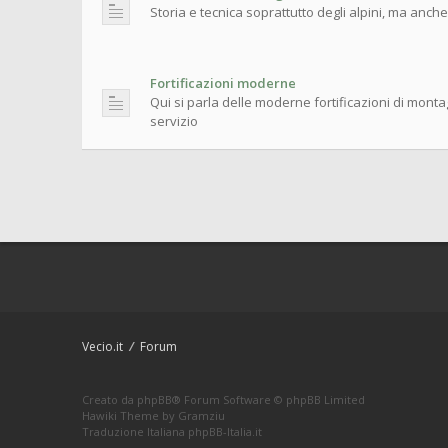
Storia e tecnica soprattutto degli alpini, ma anch
Fortificazioni moderne
Qui si parla delle moderne fortificazioni di mont
servizio
Vecio.it
Forum
Creato da
phpBB
® Forum Software © phpBB Limited
Hawiki Theme by
Gramziu
Traduzione Italiana
phpBB-Italia.it