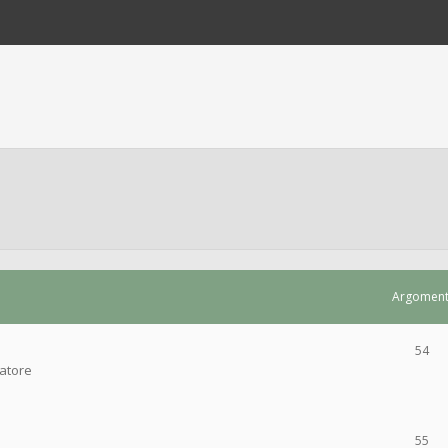
Argoment
54
ratore
55