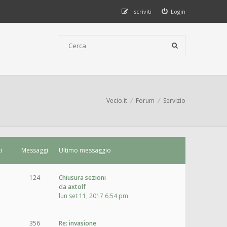
Iscriviti
Login
Vecio.it
Forum
Servizio
i
Messaggi
Ultimo messaggio
124
Chiusura sezioni
da
axtolf
lun set 11, 2017 6:54 pm
356
Re: invasione