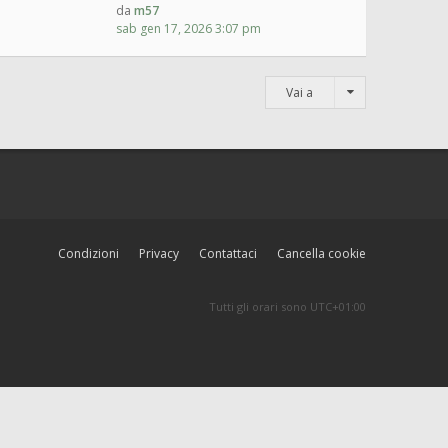
da
m57
sab gen 17, 2026 3:07 pm
Vai a
Condizioni
Privacy
Contattaci
Cancella cookie
Tutti gli orari sono
UTC+01:00