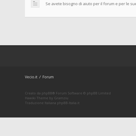
Se avete bisogno di aiuto per il forum e per le su
Vecio.it
Forum
Creato da
phpBB
® Forum Software © phpBB Limited
Hawiki Theme by
Gramziu
Traduzione Italiana
phpBB-Italia.it