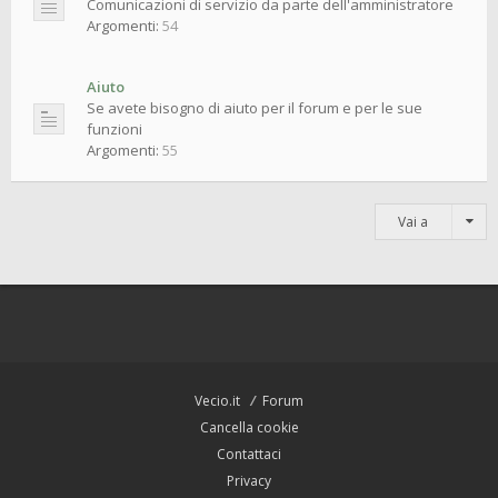
Comunicazioni di servizio da parte dell'amministratore
Argomenti:
54
Aiuto
Se avete bisogno di aiuto per il forum e per le sue
funzioni
Argomenti:
55
Vai a
Vecio.it
Forum
Cancella cookie
Contattaci
Privacy