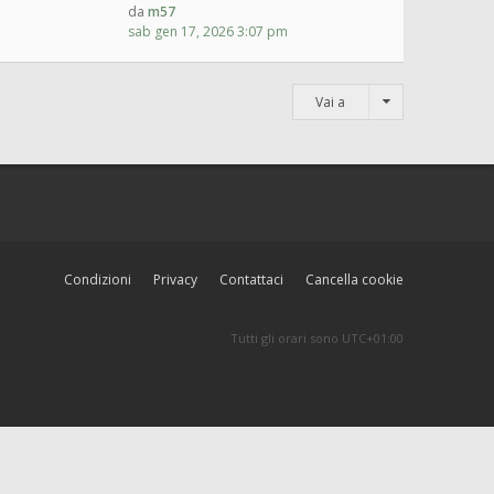
da
m57
sab gen 17, 2026 3:07 pm
Vai a
Condizioni
Privacy
Contattaci
Cancella cookie
Tutti gli orari sono
UTC+01:00