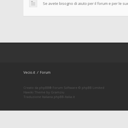
Se avete bisogno di aiuto per il forum e per le su
Vecio.it
Forum
Creato da
phpBB
® Forum Software © phpBB Limited
Hawiki Theme by
Gramziu
Traduzione Italiana
phpBB-Italia.it