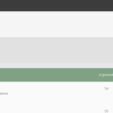
Argoment
54
ratore
55