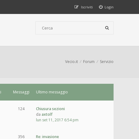
Iscriviti
Login
Vecio.it
Forum
Servizio
i
Messaggi
Ultimo messaggio
124
Chiusura sezioni
da
axtolf
lun set 11, 2017 6:54 pm
356
Re: invasione