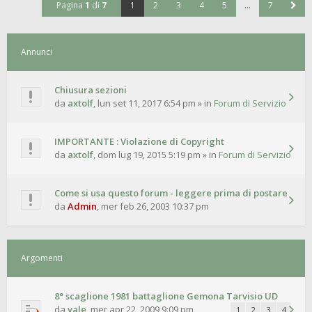
Pagina
1
di
7
1
2
3
4
5
…
7
Annunci
Chiusura sezioni
da
axtolf
,
lun set 11, 2017 6:54 pm
» in
Forum di Servizio
IMPORTANTE : Violazione di Copyright
da
axtolf
,
dom lug 19, 2015 5:19 pm
» in
Forum di Servizio
Come si usa questo forum - leggere prima di postare
da
Admin
,
mer feb 26, 2003 10:37 pm
Argomenti
8° scaglione 1981 battaglione Gemona Tarvisio UD
da
vale
,
mer apr 22, 2009 9:09 pm
1
2
3
4