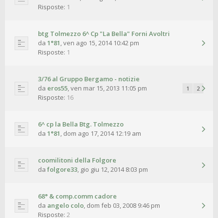
Risposte:
1
btg Tolmezzo 6^ Cp "La Bella" Forni Avoltri
da
1°81
,
ven ago 15, 2014 10:42 pm
Risposte:
1
3/76 al Gruppo Bergamo - notizie
da
eros55
,
ven mar 15, 2013 11:05 pm
1
2
Risposte:
16
6^ cp la Bella Btg. Tolmezzo
da
1°81
,
dom ago 17, 2014 12:19 am
coomilitoni della Folgore
da
folgore33
,
gio giu 12, 2014 8:03 pm
68° & comp.comm cadore
da
angelo colo
,
dom feb 03, 2008 9:46 pm
Risposte:
2