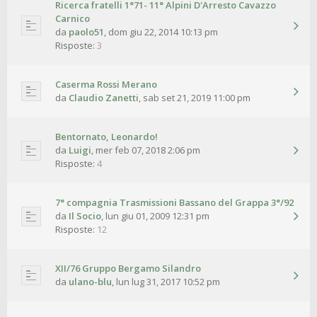
Ricerca fratelli 1°71- 11° Alpini D'Arresto Cavazzo
Carnico
da
paolo51
,
dom giu 22, 2014 10:13 pm
Risposte:
3
Caserma Rossi Merano
da
Claudio Zanetti
,
sab set 21, 2019 11:00 pm
Bentornato, Leonardo!
da
Luigi
,
mer feb 07, 2018 2:06 pm
Risposte:
4
7° compagnia Trasmissioni Bassano del Grappa 3°/92
da
Il Socio
,
lun giu 01, 2009 12:31 pm
Risposte:
12
XII/76 Gruppo Bergamo Silandro
da
ulano-blu
,
lun lug 31, 2017 10:52 pm