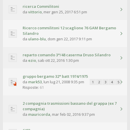
ricerca Commilitoni
da
vittorio
,
mer gen 25, 2017 6:51 pm
Ricerco commilitoni 12 scaglione 76 GAM Bergamo
Silandro
da
ulano-blu
,
dom gen 22, 2017 9:11 pm
reparto comando 3°/48 caserma Druso Silandro
da
ezio
,
sab ott 22, 2016 1:30 pm
gruppo bergamo 32° batt 1974/1975
da
mark53
,
lun lug 21, 2008 9:35 pm
1
2
3
4
5
Risposte:
61
2 compagnia trasmissioni bassano del grappa (ex 7
compagnia)
da
mauricorda
,
mar feb 02, 2016 9:37 pm