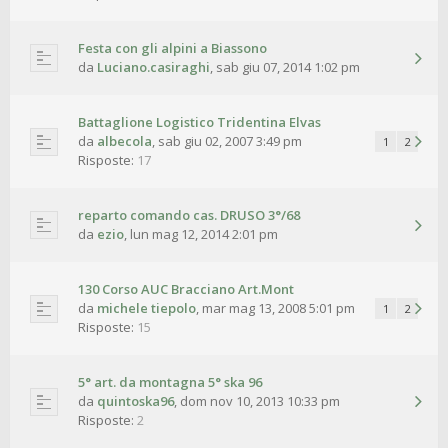
Festa con gli alpini a Biassono
da
Luciano.casiraghi
,
sab giu 07, 2014 1:02 pm
Battaglione Logistico Tridentina Elvas
da
albecola
,
sab giu 02, 2007 3:49 pm
1
2
Risposte:
17
reparto comando cas. DRUSO 3°/68
da
ezio
,
lun mag 12, 2014 2:01 pm
130 Corso AUC Bracciano Art.Mont
da
michele tiepolo
,
mar mag 13, 2008 5:01 pm
1
2
Risposte:
15
5° art. da montagna 5° ska 96
da
quintoska96
,
dom nov 10, 2013 10:33 pm
Risposte:
2