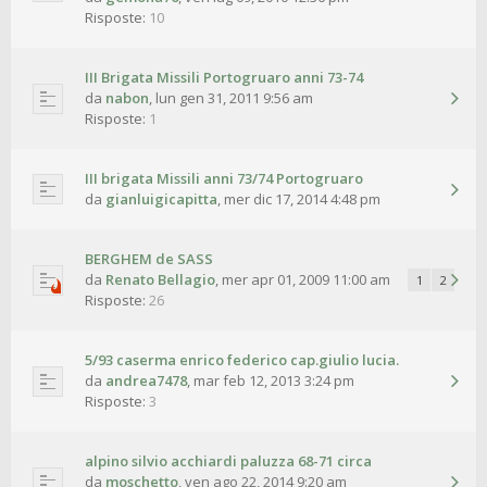
Risposte:
10
III Brigata Missili Portogruaro anni 73-74
da
nabon
,
lun gen 31, 2011 9:56 am
Risposte:
1
III brigata Missili anni 73/74 Portogruaro
da
gianluigicapitta
,
mer dic 17, 2014 4:48 pm
BERGHEM de SASS
da
Renato Bellagio
,
mer apr 01, 2009 11:00 am
1
2
Risposte:
26
5/93 caserma enrico federico cap.giulio lucia.
da
andrea7478
,
mar feb 12, 2013 3:24 pm
Risposte:
3
alpino silvio acchiardi paluzza 68-71 circa
da
moschetto
,
ven ago 22, 2014 9:20 am