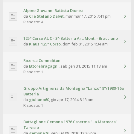
Alpino Giovanni Battista Dionisi
da
C.le Stefano Dalvit
,
mar mar 17, 2015 7:41 pm
Risposte:
4
125° Corso AUC - 3^ Batteria Art. Mont. - Bracciano
da
Klaus_125° Corso
,
dom feb 01, 2015 1:34 am
Ricerca Commilitoni
da
Ettorebragagni
,
sab gen 31, 2015 11:18 am
Risposte:
1
Gruppo Artiglieria da Montagna "Lanzo" 8°/1980-16a
Batteria
da
giuliano60
,
gio apr 17, 2014 8:13 pm
Risposte:
1
Battaglione Gemona 1976 Caserma "La Marmora"
Tarvisio
da
gemona76
,
ven lug 09, 2010 12:36 pm