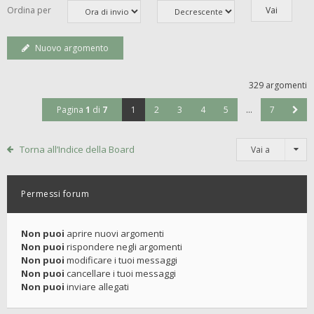
Ordina per
Nuovo argomento
329 argomenti
Pagina
1
di
7
1
2
3
4
5
…
7
Torna all’Indice della Board
Vai a
Permessi forum
Non puoi
aprire nuovi argomenti
Non puoi
rispondere negli argomenti
Non puoi
modificare i tuoi messaggi
Non puoi
cancellare i tuoi messaggi
Non puoi
inviare allegati