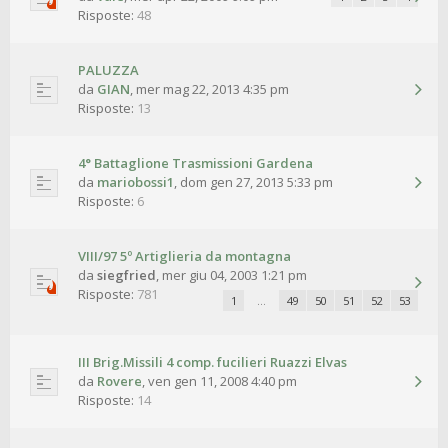
Risposte:
48
PALUZZA
da
GIAN
,
mer mag 22, 2013 4:35 pm
Risposte:
13
4° Battaglione Trasmissioni Gardena
da
mariobossi1
,
dom gen 27, 2013 5:33 pm
Risposte:
6
VIII/97 5º Artiglieria da montagna
da
siegfried
,
mer giu 04, 2003 1:21 pm
Risposte:
781
1
…
49
50
51
52
53
III Brig.Missili 4 comp. fucilieri Ruazzi Elvas
da
Rovere
,
ven gen 11, 2008 4:40 pm
Risposte:
14