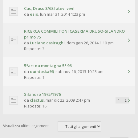
Cas, Druso 3/68 fatevi vivi!
da
ezio
,
lun mar 31, 2014 1:23 pm
RICERCA COMMILITONI CASERMA DRUSO-SILANDRO
primo 75
da
Luciano.casiraghi
,
dom gen 26, 2014 1:10 pm
Risposte:
3
5°art da montagna 5° 96
da
quintoska96
,
sab nov 16, 2013 10:23 pm
Risposte:
1
Silandro 1975/1976
da
clactus
,
mar dic 22, 2009 2:47 pm
1
2
Risposte:
16
Visualizza ultimi argomenti: