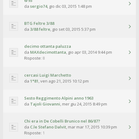
6/93
da
sergio74
,
gio dic 03, 2015 1:48 pm
BTG Feltre 3/88
da
3/88 feltre
,
gio set 03, 2015 5:37 pm
decimo ottanta paluzza
da
MAXdecimottanta
,
gio apr 03, 2014 9:44 pm
Risposte:
8
cercasi Luigi Marchetto
da
1°81
,
ven ago 21, 2015 10:12 pm
Sesto Reggimento Alpini anno 1963
da
Tajoli Giovanni
,
mer giu 24, 2015 8:49 pm
Chi era in De Cobelli Brunico nel 86/87?
da
C.le Stefano Dalvit
,
mar mar 17, 2015 10:39 pm
Risposte:
1