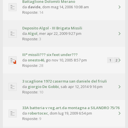
Battaglione Dolomiti Merano
da
davide
,
dom mag 14, 2006 10:08 am
Risposte:
14
Deposito Algol - III Brigata Missili
da
Algol
,
mer apr 22, 2009 9:27 pm
Risposte:
3
III° missili??? six feet under???
da
onesto46
,
gio nov 10, 2005 8:57 pm
1
2
Risposte:
28
3 scaglione 1972 caserma san daniele del friuli
da
giorgio De Gobbi
,
sab apr 12, 2014 9:16 pm
Risposte:
10
33A batteria v reg.art.da montagna a SILANDRO 75/76
da
robertocec
,
dom lug 19, 2009 6:54 pm
Risposte:
9