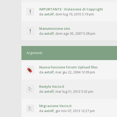
IMPORTANTE : Violazione di Copyright
da
axtolf
,
dom lug 19, 2015 5:19 pm
Manutenzione sito
da
axtolf
,
dom ago 05, 2007 5:38 pm
Argomenti
Nuova funzione forum: Upload files
da
axtolf
,
mar giu 22, 2004 12:09 pm
Restyle Vecio.it
da
axtolf
,
mar lug 31, 2012 5:32 pm
Migrazione Vecio.it
da
axtolf
,
gio nov 07, 2013 12:27 pm