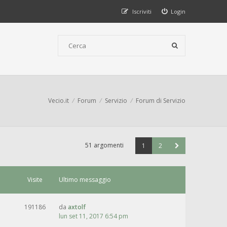
Iscriviti
Login
Vecio.it
Forum
Servizio
Forum di Servizio
51 argomenti
1
2
Visite
Ultimo messaggio
191186
da
axtolf
lun set 11, 2017 6:54 pm