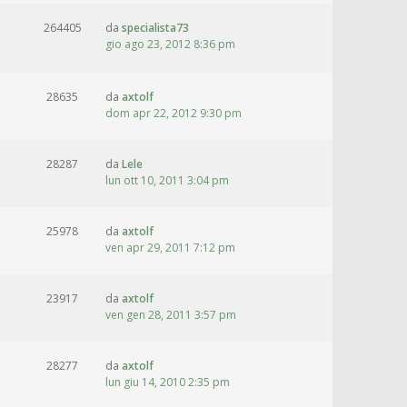
264405
da
specialista73
gio ago 23, 2012 8:36 pm
28635
da
axtolf
dom apr 22, 2012 9:30 pm
28287
da
Lele
lun ott 10, 2011 3:04 pm
25978
da
axtolf
ven apr 29, 2011 7:12 pm
23917
da
axtolf
ven gen 28, 2011 3:57 pm
28277
da
axtolf
lun giu 14, 2010 2:35 pm