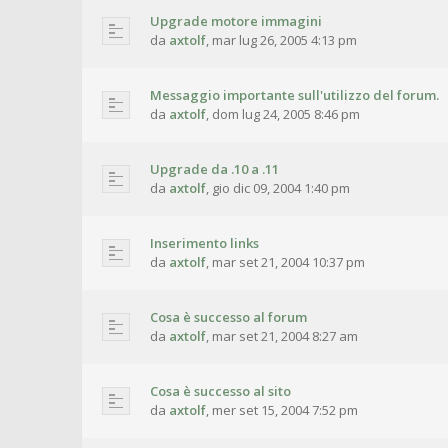
Upgrade motore immagini
da
axtolf
,
mar lug 26, 2005 4:13 pm
Messaggio importante sull'utilizzo del forum.
da
axtolf
,
dom lug 24, 2005 8:46 pm
Upgrade da .10 a .11
da
axtolf
,
gio dic 09, 2004 1:40 pm
Inserimento links
da
axtolf
,
mar set 21, 2004 10:37 pm
Cosa è successo al forum
da
axtolf
,
mar set 21, 2004 8:27 am
Cosa è successo al sito
da
axtolf
,
mer set 15, 2004 7:52 pm