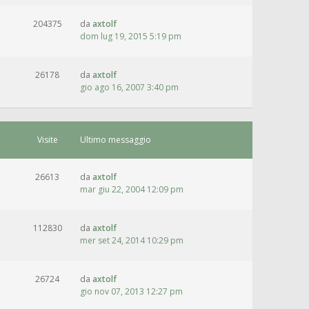
204375
da
axtolf
dom lug 19, 2015 5:19 pm
26178
da
axtolf
gio ago 16, 2007 3:40 pm
Visite
Ultimo messaggio
26613
da
axtolf
mar giu 22, 2004 12:09 pm
112830
da
axtolf
mer set 24, 2014 10:29 pm
26724
da
axtolf
gio nov 07, 2013 12:27 pm