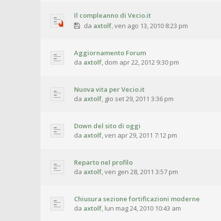
Il compleanno di Vecio.it
da
axtolf
,
ven ago 13, 2010 8:23 pm
Aggiornamento Forum
da
axtolf
,
dom apr 22, 2012 9:30 pm
Nuova vita per Vecio.it
da
axtolf
,
gio set 29, 2011 3:36 pm
Down del sito di oggi
da
axtolf
,
ven apr 29, 2011 7:12 pm
Reparto nel profilo
da
axtolf
,
ven gen 28, 2011 3:57 pm
Chiusura sezione fortificazioni moderne
da
axtolf
,
lun mag 24, 2010 10:43 am