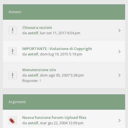
Annunci
Chiusura sezioni
da
axtolf
,
lun set 11, 2017 6:54 pm
IMPORTANTE : Violazione di Copyright
da
axtolf
,
dom lug 19, 2015 5:19 pm
Manutenzione sito
da
axtolf
,
dom ago 05, 2007 5:38 pm
Risposte:
1
Argomenti
Nuova funzione forum: Upload files
da
axtolf
,
mar giu 22, 2004 12:09 pm