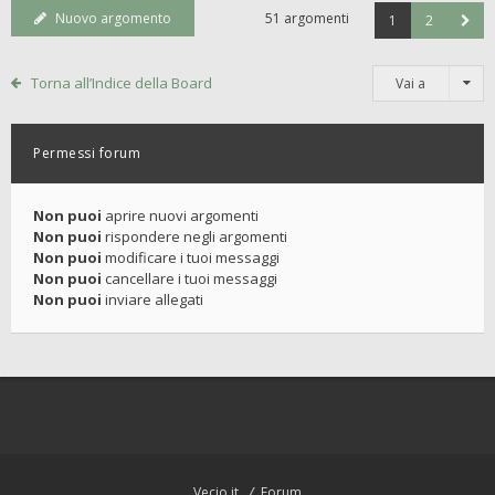
Nuovo argomento
51 argomenti
1
2
Torna all’Indice della Board
Vai a
Permessi forum
Non puoi
aprire nuovi argomenti
Non puoi
rispondere negli argomenti
Non puoi
modificare i tuoi messaggi
Non puoi
cancellare i tuoi messaggi
Non puoi
inviare allegati
Vecio.it
Forum