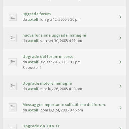
upgrade forum
da
axtolf
,
lun giu 12, 2006 9:50 pm
nuova funzione upgrade immagini
da
axtolf
,
ven set 30, 2005 4:22 pm
Upgrade del forum in corso.
da
axtolf
,
gio set 29, 2005 3:13 pm
Risposte:
1
Upgrade motore immagini
da
axtolf
,
mar lug 26, 2005 4:13 pm
Messaggio importante sull'utilizzo del forum.
da
axtolf
,
dom lug 24, 2005 8:46 pm
Upgrade da .10 a .11