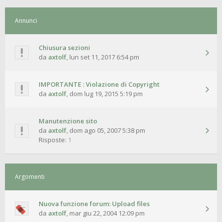
Annunci
Chiusura sezioni
da
axtolf
,
lun set 11, 2017 6:54 pm
IMPORTANTE : Violazione di Copyright
da
axtolf
,
dom lug 19, 2015 5:19 pm
Manutenzione sito
da
axtolf
,
dom ago 05, 2007 5:38 pm
Risposte:
1
Argomenti
Nuova funzione forum: Upload files
da
axtolf
,
mar giu 22, 2004 12:09 pm