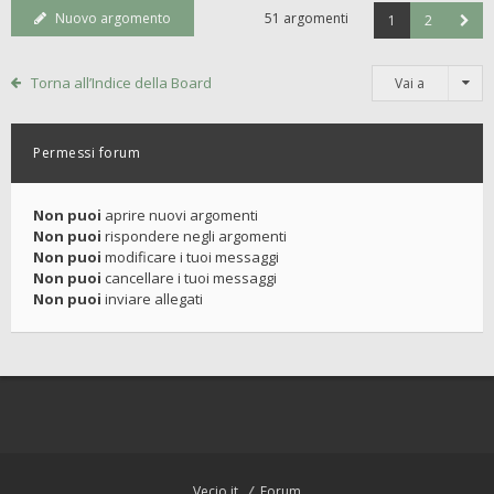
Nuovo argomento
51 argomenti
1
2
Torna all’Indice della Board
Vai a
Permessi forum
Non puoi
aprire nuovi argomenti
Non puoi
rispondere negli argomenti
Non puoi
modificare i tuoi messaggi
Non puoi
cancellare i tuoi messaggi
Non puoi
inviare allegati
Vecio.it
Forum