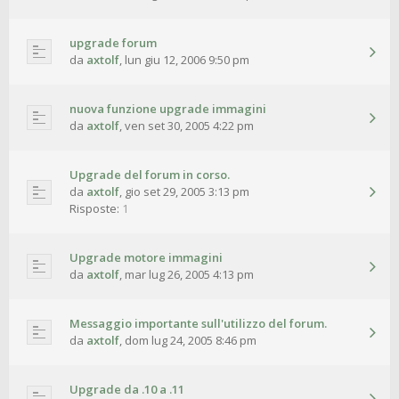
upgrade forum
da
axtolf
,
lun giu 12, 2006 9:50 pm
nuova funzione upgrade immagini
da
axtolf
,
ven set 30, 2005 4:22 pm
Upgrade del forum in corso.
da
axtolf
,
gio set 29, 2005 3:13 pm
Risposte:
1
Upgrade motore immagini
da
axtolf
,
mar lug 26, 2005 4:13 pm
Messaggio importante sull'utilizzo del forum.
da
axtolf
,
dom lug 24, 2005 8:46 pm
Upgrade da .10 a .11