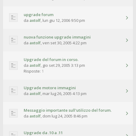
upgrade forum
da
axtolf
,
lun giu 12, 2006 9:50 pm
nuova funzione upgrade immagini
da
axtolf
,
ven set 30, 2005 4:22 pm
Upgrade del forum in corso.
da
axtolf
,
gio set 29, 2005 3:13 pm
Risposte:
1
Upgrade motore immagini
da
axtolf
,
mar lug 26, 2005 4:13 pm
Messaggio importante sull'utilizzo del forum.
da
axtolf
,
dom lug 24, 2005 8:46 pm
Upgrade da .10 a .11