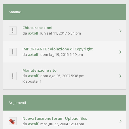
Annunci
Chiusura sezioni
da
axtolf
,
lun set 11, 2017 6:54 pm
IMPORTANTE : Violazione di Copyright
da
axtolf
,
dom lug 19, 2015 5:19 pm
Manutenzione sito
da
axtolf
,
dom ago 05, 2007 5:38 pm
Risposte:
1
Argomenti
Nuova funzione forum: Upload files
da
axtolf
,
mar giu 22, 2004 12:09 pm