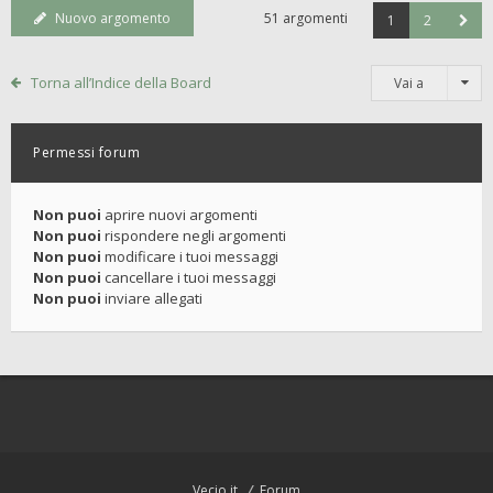
Nuovo argomento
51 argomenti
1
2
Torna all’Indice della Board
Vai a
Permessi forum
Non puoi
aprire nuovi argomenti
Non puoi
rispondere negli argomenti
Non puoi
modificare i tuoi messaggi
Non puoi
cancellare i tuoi messaggi
Non puoi
inviare allegati
Vecio.it
Forum