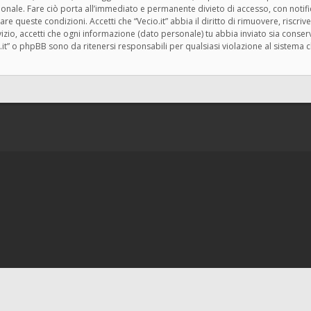
zionale. Fare ciò porta all’immediato e permanente divieto di accesso, con notif
rzare queste condizioni. Accetti che “Vecio.it” abbia il diritto di rimuovere, risc
zio, accetti che ogni informazione (dato personale) tu abbia inviato sia cons
.it” o phpBB sono da ritenersi responsabili per qualsiasi violazione al siste