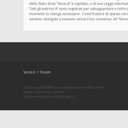
dello Stato dove “Vecio.it” è ospitato, o di una Legge interna
Tutti gli indirizzi IP sono registrati per salvaguardare e rinfo
momento lo ritenga necessario. Come fruitore di questo servi
saranno divulgate a nessuno senza il tuo consenso, né “Vecio
Vecio.it
Forum
Creato da
phpBB
® Forum Software © phpBB Limited
Hawiki Theme by
Gramziu
Traduzione Italiana
phpBB-Italia.it