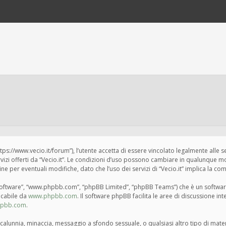
“https://www.vecio.it/forum”), l’utente accetta di essere vincolato legalmente alle 
ervizi offerti da “Vecio.it”. Le condizioni d’uso possono cambiare in qualunque m
per eventuali modifiche, dato che l’uso dei servizi di “Vecio.it” implica la com
BB software”, “www.phpbb.com”, “phpBB Limited”, “phpBB Teams”) che è un softwar
ricabile da
www.phpbb.com
. Il software phpBB facilita le aree di discussione i
hpbb.com
.
tà, calunnia, minaccia, messaggio a sfondo sessuale, o qualsiasi altro tipo di mat