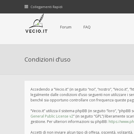
Collegamenti Rapidi
Forum
FAQ
Condizioni d’uso
Accedendo a “Vecio.it” (in seguito “noi”, “nostro”, “Vecio.it”, 
legalmente dalle condizioni d’uso seguenti non utilizzare i s
benché sia opportuno controllare con frequenza queste pagine 
“Vecio.it” utilizza il sistema phpBB (in seguito “loro”, “php
General Public License v2
” (in seguito “GPL”) liberamente sca
gestione. Per ulteriori informazioni su phpBB:
https://www.p
Accetti di non inviare alcun tipo di offesa, oscenità, volgari