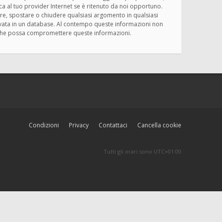
ica al tuo provider Internet se è ritenuto da noi opportuno.
rivere, spostare o chiudere qualsiasi argomento in qualsiasi
ervata in un database. Al contempo queste informazioni non
ma che possa compromettere queste informazioni.
Condizioni
Privacy
Contattaci
Cancella cookie
Tutti gli orari sono
UTC+01:00