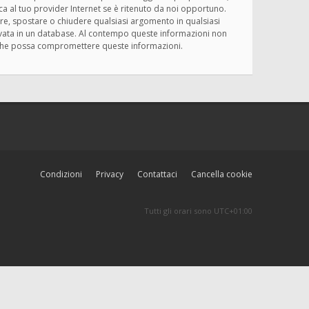
ica al tuo provider Internet se è ritenuto da noi opportuno.
rivere, spostare o chiudere qualsiasi argomento in qualsiasi
ervata in un database. Al contempo queste informazioni non
ma che possa compromettere queste informazioni.
Condizioni
Privacy
Contattaci
Cancella cookie
Tutti gli orari sono
UTC+01:00