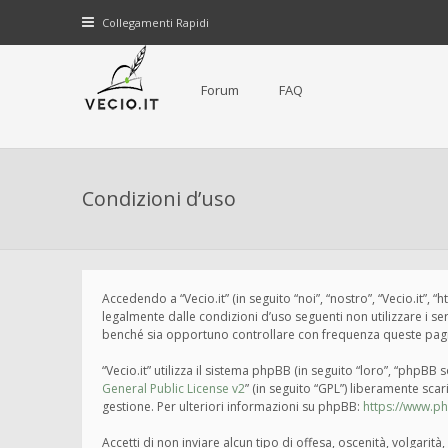
Collegamenti Rapidi
Forum
FAQ
Condizioni d’uso
Accedendo a “Vecio.it” (in seguito “noi”, “nostro”, “Vecio.it”, 
legalmente dalle condizioni d’uso seguenti non utilizzare i s
benché sia opportuno controllare con frequenza queste pagine 
“Vecio.it” utilizza il sistema phpBB (in seguito “loro”, “php
General Public License v2
” (in seguito “GPL”) liberamente sca
gestione. Per ulteriori informazioni su phpBB:
https://www.p
Accetti di non inviare alcun tipo di offesa, oscenità, volgari