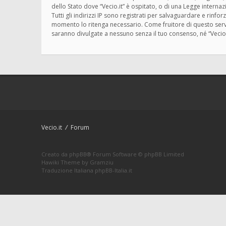
dello Stato dove “Vecio.it” è ospitato, o di una Legge interna
Tutti gli indirizzi IP sono registrati per salvaguardare e rinfo
momento lo ritenga necessario. Come fruitore di questo servi
saranno divulgate a nessuno senza il tuo consenso, né “Vecio
Vecio.it
Forum
Creato da
phpBB
® Forum Software © phpBB Limited
Hawiki Theme by
Gramziu
Traduzione Italiana
phpBB-Italia.it