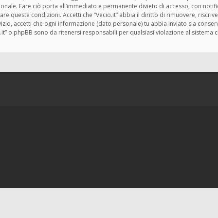
zionale. Fare ciò porta all’immediato e permanente divieto di accesso, con notif
rzare queste condizioni. Accetti che “Vecio.it” abbia il diritto di rimuovere, risc
zio, accetti che ogni informazione (dato personale) tu abbia inviato sia cons
.it” o phpBB sono da ritenersi responsabili per qualsiasi violazione al siste