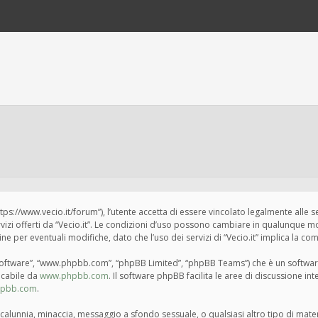
“https://www.vecio.it/forum”), l’utente accetta di essere vincolato legalmente alle 
ervizi offerti da “Vecio.it”. Le condizioni d’uso possono cambiare in qualunque m
per eventuali modifiche, dato che l’uso dei servizi di “Vecio.it” implica la com
BB software”, “www.phpbb.com”, “phpBB Limited”, “phpBB Teams”) che è un softwar
ricabile da
www.phpbb.com
. Il software phpBB facilita le aree di discussione i
hpbb.com
.
tà, calunnia, minaccia, messaggio a sfondo sessuale, o qualsiasi altro tipo di mat