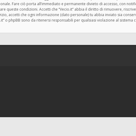
zionale. Fare ciò porta all’immediato e permanente divieto di accesso, con notif
rzare queste condizioni. Accetti che “Vecio.it” abbia il diritto di rimuovere, risc
zio, accetti che ogni informazione (dato personale) tu abbia inviato sia cons
.it” o phpBB sono da ritenersi responsabili per qualsiasi violazione al siste