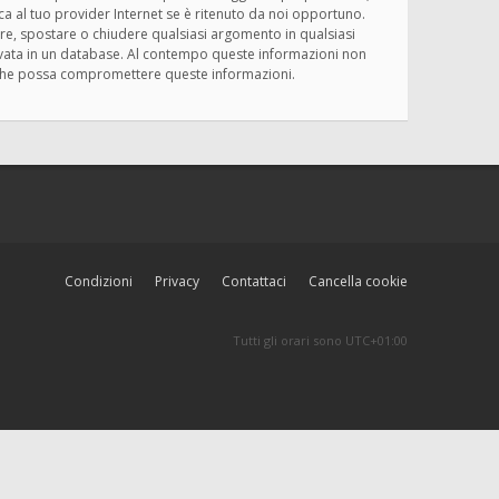
ica al tuo provider Internet se è ritenuto da noi opportuno.
rivere, spostare o chiudere qualsiasi argomento in qualsiasi
ervata in un database. Al contempo queste informazioni non
ma che possa compromettere queste informazioni.
Condizioni
Privacy
Contattaci
Cancella cookie
Tutti gli orari sono
UTC+01:00