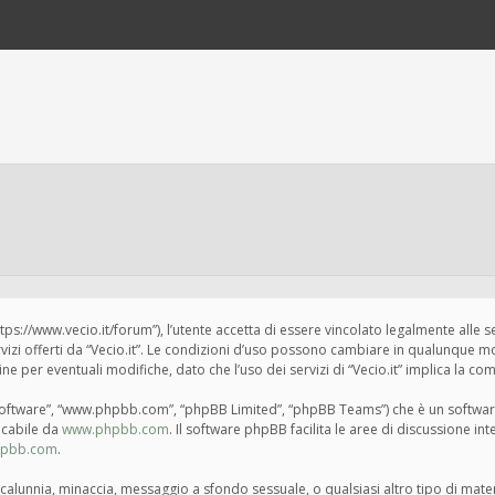
“https://www.vecio.it/forum”), l’utente accetta di essere vincolato legalmente alle 
ervizi offerti da “Vecio.it”. Le condizioni d’uso possono cambiare in qualunque m
per eventuali modifiche, dato che l’uso dei servizi di “Vecio.it” implica la com
BB software”, “www.phpbb.com”, “phpBB Limited”, “phpBB Teams”) che è un softwar
ricabile da
www.phpbb.com
. Il software phpBB facilita le aree di discussione i
hpbb.com
.
tà, calunnia, minaccia, messaggio a sfondo sessuale, o qualsiasi altro tipo di mat