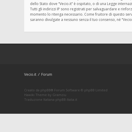
dello Stato dove “Vecio.it” è ospitato, o di una Legge interna
Tutti gli indirizzi IP sono registrati per salvaguardare e rinfo
momento lo ritenga necessario. Come fruitore di questo servi
saranno divulgate a nessuno senza il tuo consenso, né “Vecio
Vecio.it
Forum
Creato da
phpBB
® Forum Software © phpBB Limited
Hawiki Theme by
Gramziu
Traduzione Italiana
phpBB-Italia.it