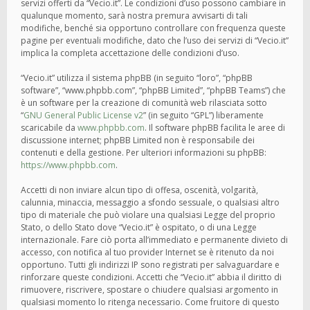
servizi offerti da “Vecio.it”. Le condizioni d’uso possono cambiare in
qualunque momento, sarà nostra premura avvisarti di tali
modifiche, benché sia opportuno controllare con frequenza queste
pagine per eventuali modifiche, dato che l’uso dei servizi di “Vecio.it”
implica la completa accettazione delle condizioni d’uso.
“Vecio.it” utilizza il sistema phpBB (in seguito “loro”, “phpBB
software”, “www.phpbb.com”, “phpBB Limited”, “phpBB Teams”) che
è un software per la creazione di comunità web rilasciata sotto
“
GNU General Public License v2
” (in seguito “GPL”) liberamente
scaricabile da
www.phpbb.com
. Il software phpBB facilita le aree di
discussione internet; phpBB Limited non è responsabile dei
contenuti e della gestione. Per ulteriori informazioni su phpBB:
https://www.phpbb.com
.
Accetti di non inviare alcun tipo di offesa, oscenità, volgarità,
calunnia, minaccia, messaggio a sfondo sessuale, o qualsiasi altro
tipo di materiale che può violare una qualsiasi Legge del proprio
Stato, o dello Stato dove “Vecio.it” è ospitato, o di una Legge
internazionale. Fare ciò porta all’immediato e permanente divieto di
accesso, con notifica al tuo provider Internet se è ritenuto da noi
opportuno. Tutti gli indirizzi IP sono registrati per salvaguardare e
rinforzare queste condizioni. Accetti che “Vecio.it” abbia il diritto di
rimuovere, riscrivere, spostare o chiudere qualsiasi argomento in
qualsiasi momento lo ritenga necessario. Come fruitore di questo