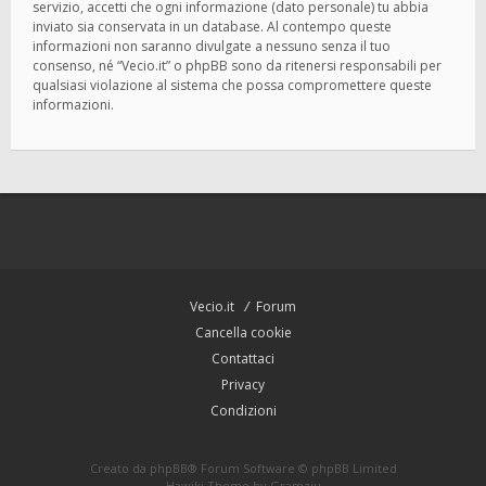
servizio, accetti che ogni informazione (dato personale) tu abbia
inviato sia conservata in un database. Al contempo queste
informazioni non saranno divulgate a nessuno senza il tuo
consenso, né “Vecio.it” o phpBB sono da ritenersi responsabili per
qualsiasi violazione al sistema che possa compromettere queste
informazioni.
Vecio.it
Forum
Cancella cookie
Contattaci
Privacy
Condizioni
Creato da
phpBB
® Forum Software © phpBB Limited
Hawiki Theme by
Gramziu