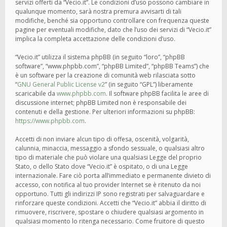
servizi offerti da “Vecio.it”. Le condizioni d’uso possono cambiare in
qualunque momento, sarà nostra premura avvisarti di tali
modifiche, benché sia opportuno controllare con frequenza queste
pagine per eventuali modifiche, dato che l’uso dei servizi di “Vecio.it”
implica la completa accettazione delle condizioni d’uso.
“Vecio.it” utilizza il sistema phpBB (in seguito “loro”, “phpBB
software”, “www.phpbb.com”, “phpBB Limited”, “phpBB Teams”) che
è un software per la creazione di comunità web rilasciata sotto
“
GNU General Public License v2
” (in seguito “GPL”) liberamente
scaricabile da
www.phpbb.com
. Il software phpBB facilita le aree di
discussione internet; phpBB Limited non è responsabile dei
contenuti e della gestione. Per ulteriori informazioni su phpBB:
https://www.phpbb.com
.
Accetti di non inviare alcun tipo di offesa, oscenità, volgarità,
calunnia, minaccia, messaggio a sfondo sessuale, o qualsiasi altro
tipo di materiale che può violare una qualsiasi Legge del proprio
Stato, o dello Stato dove “Vecio.it” è ospitato, o di una Legge
internazionale. Fare ciò porta all’immediato e permanente divieto di
accesso, con notifica al tuo provider Internet se è ritenuto da noi
opportuno. Tutti gli indirizzi IP sono registrati per salvaguardare e
rinforzare queste condizioni. Accetti che “Vecio.it” abbia il diritto di
rimuovere, riscrivere, spostare o chiudere qualsiasi argomento in
qualsiasi momento lo ritenga necessario. Come fruitore di questo