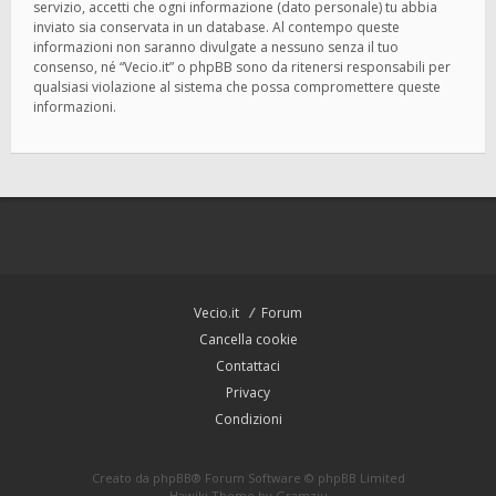
servizio, accetti che ogni informazione (dato personale) tu abbia
inviato sia conservata in un database. Al contempo queste
informazioni non saranno divulgate a nessuno senza il tuo
consenso, né “Vecio.it” o phpBB sono da ritenersi responsabili per
qualsiasi violazione al sistema che possa compromettere queste
informazioni.
Vecio.it
Forum
Cancella cookie
Contattaci
Privacy
Condizioni
Creato da
phpBB
® Forum Software © phpBB Limited
Hawiki Theme by
Gramziu