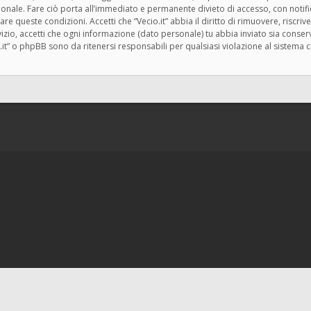
zionale. Fare ciò porta all’immediato e permanente divieto di accesso, con notif
rzare queste condizioni. Accetti che “Vecio.it” abbia il diritto di rimuovere, risc
zio, accetti che ogni informazione (dato personale) tu abbia inviato sia cons
.it” o phpBB sono da ritenersi responsabili per qualsiasi violazione al siste