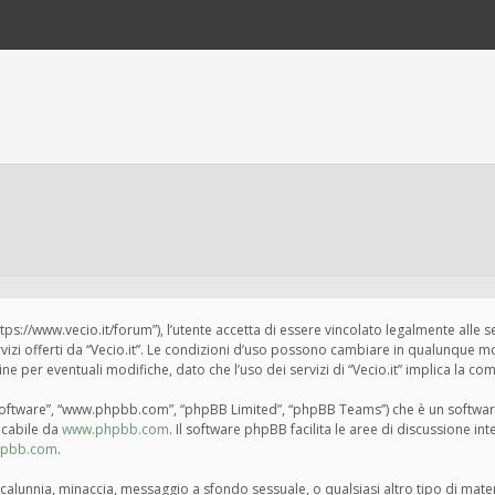
“https://www.vecio.it/forum”), l’utente accetta di essere vincolato legalmente alle 
ervizi offerti da “Vecio.it”. Le condizioni d’uso possono cambiare in qualunque m
per eventuali modifiche, dato che l’uso dei servizi di “Vecio.it” implica la com
BB software”, “www.phpbb.com”, “phpBB Limited”, “phpBB Teams”) che è un softwar
ricabile da
www.phpbb.com
. Il software phpBB facilita le aree di discussione i
hpbb.com
.
tà, calunnia, minaccia, messaggio a sfondo sessuale, o qualsiasi altro tipo di mat