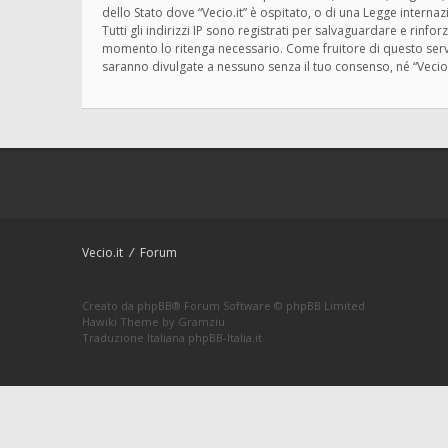
dello Stato dove “Vecio.it” è ospitato, o di una Legge interna
Tutti gli indirizzi IP sono registrati per salvaguardare e rinfo
momento lo ritenga necessario. Come fruitore di questo servi
saranno divulgate a nessuno senza il tuo consenso, né “Vecio
Vecio.it
Forum
Creato da
phpBB
® Forum Software © phpBB Limited
Hawiki Theme by
Gramziu
Traduzione Italiana
phpBB-Italia.it