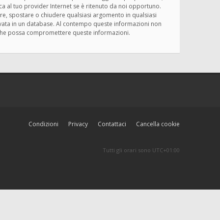
ica al tuo provider Internet se è ritenuto da noi opportuno.
rivere, spostare o chiudere qualsiasi argomento in qualsiasi
ervata in un database. Al contempo queste informazioni non
ma che possa compromettere queste informazioni.
Condizioni
Privacy
Contattaci
Cancella cookie
Tutti gli orari sono
UTC+01:00