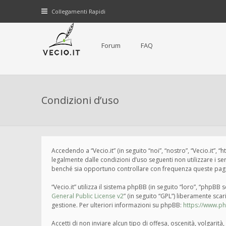
Collegamenti Rapidi
Forum
FAQ
Condizioni d’uso
Accedendo a “Vecio.it” (in seguito “noi”, “nostro”, “Vecio.it”, 
legalmente dalle condizioni d’uso seguenti non utilizzare i s
benché sia opportuno controllare con frequenza queste pagine 
“Vecio.it” utilizza il sistema phpBB (in seguito “loro”, “php
General Public License v2
” (in seguito “GPL”) liberamente sca
gestione. Per ulteriori informazioni su phpBB:
https://www.p
Accetti di non inviare alcun tipo di offesa, oscenità, volgari