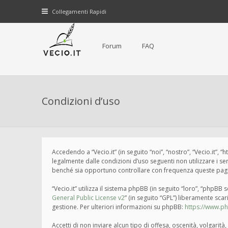
Collegamenti Rapidi
Forum
FAQ
Condizioni d’uso
Accedendo a “Vecio.it” (in seguito “noi”, “nostro”, “Vecio.it”, 
legalmente dalle condizioni d’uso seguenti non utilizzare i s
benché sia opportuno controllare con frequenza queste pagine 
“Vecio.it” utilizza il sistema phpBB (in seguito “loro”, “php
General Public License v2
” (in seguito “GPL”) liberamente sca
gestione. Per ulteriori informazioni su phpBB:
https://www.p
Accetti di non inviare alcun tipo di offesa, oscenità, volgari