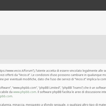
“https://www.vecio.it/forum”), l’utente accetta di essere vincolato legalmente alle 
ervizi offerti da “Vecio.it”. Le condizioni d’uso possono cambiare in qualunque m
per eventuali modifiche, dato che l’uso dei servizi di “Vecio.it” implica la com
BB software”, “www.phpbb.com”, “phpBB Limited”, “phpBB Teams”) che è un softwar
ricabile da
www.phpbb.com
. Il software phpBB facilita le aree di discussione i
hpbb.com
.
tà, calunnia, minaccia, messaggio a sfondo sessuale, o qualsiasi altro tipo di mat