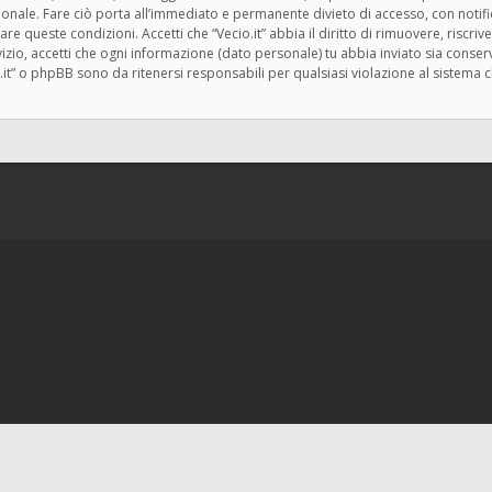
zionale. Fare ciò porta all’immediato e permanente divieto di accesso, con notif
rzare queste condizioni. Accetti che “Vecio.it” abbia il diritto di rimuovere, risc
zio, accetti che ogni informazione (dato personale) tu abbia inviato sia cons
.it” o phpBB sono da ritenersi responsabili per qualsiasi violazione al siste