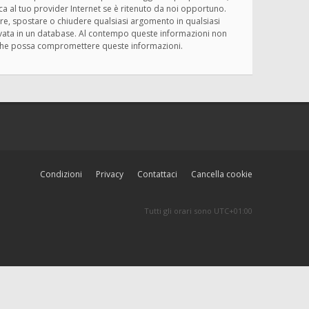
ica al tuo provider Internet se è ritenuto da noi opportuno.
rivere, spostare o chiudere qualsiasi argomento in qualsiasi
ervata in un database. Al contempo queste informazioni non
ma che possa compromettere queste informazioni.
Condizioni
Privacy
Contattaci
Cancella cookie
Tutti gli orari sono
UTC+01:00