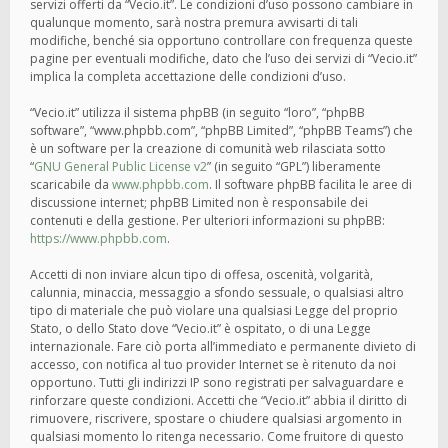
servizi offerti da “Vecio.it”. Le condizioni d’uso possono cambiare in
qualunque momento, sarà nostra premura avvisarti di tali
modifiche, benché sia opportuno controllare con frequenza queste
pagine per eventuali modifiche, dato che l’uso dei servizi di “Vecio.it”
implica la completa accettazione delle condizioni d’uso.
“Vecio.it” utilizza il sistema phpBB (in seguito “loro”, “phpBB
software”, “www.phpbb.com”, “phpBB Limited”, “phpBB Teams”) che
è un software per la creazione di comunità web rilasciata sotto
“
GNU General Public License v2
” (in seguito “GPL”) liberamente
scaricabile da
www.phpbb.com
. Il software phpBB facilita le aree di
discussione internet; phpBB Limited non è responsabile dei
contenuti e della gestione. Per ulteriori informazioni su phpBB:
https://www.phpbb.com
.
Accetti di non inviare alcun tipo di offesa, oscenità, volgarità,
calunnia, minaccia, messaggio a sfondo sessuale, o qualsiasi altro
tipo di materiale che può violare una qualsiasi Legge del proprio
Stato, o dello Stato dove “Vecio.it” è ospitato, o di una Legge
internazionale. Fare ciò porta all’immediato e permanente divieto di
accesso, con notifica al tuo provider Internet se è ritenuto da noi
opportuno. Tutti gli indirizzi IP sono registrati per salvaguardare e
rinforzare queste condizioni. Accetti che “Vecio.it” abbia il diritto di
rimuovere, riscrivere, spostare o chiudere qualsiasi argomento in
qualsiasi momento lo ritenga necessario. Come fruitore di questo