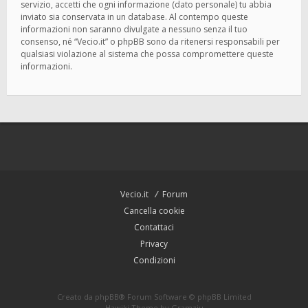
servizio, accetti che ogni informazione (dato personale) tu abbia
inviato sia conservata in un database. Al contempo queste
informazioni non saranno divulgate a nessuno senza il tuo
consenso, né “Vecio.it” o phpBB sono da ritenersi responsabili per
qualsiasi violazione al sistema che possa compromettere queste
informazioni.
Vecio.it
Forum
Cancella cookie
Contattaci
Privacy
Condizioni
Creato da
phpBB
® Forum Software © phpBB Limited
Hawiki Theme by
Gramziu